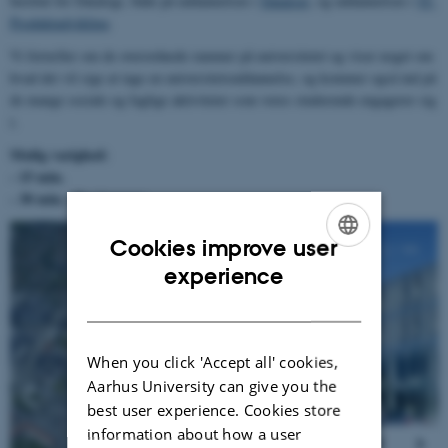
Institut for Datalogi, både på uddannelsen i
Datalogi
, og uddannelsen i
IT-
Produktudvikling
.
Vi fortæller om de overordnede rammer på universitetet og viser noget om
hvad det vil sige at tage en universitetsuddannelse, og kommer også ind på
de mange sociale og faglige aktiviteter som vores studerende engagerer sig
i.­
Mulig varighed:
- 15 min.
- 30 min. eller længere
Cookies improve user
2
/
44
ENGLISH
experience
DANISH
When you click 'Accept all' cookies,
Aarhus University can give you the
best user experience. Cookies store
information about how a user