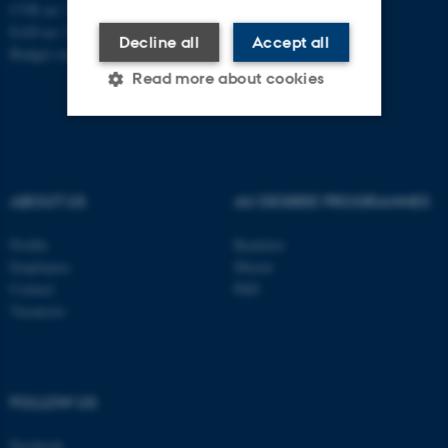
CVR no: 31119103
EAN no: 5798000419841
Decline all
Accept all
Budget code: 7281
Read more about cookies
Strictly necessary
Statistic
Targeting
Functionality
ABOUT US
AU DEGREE PROGRAMMES
Unclassified
Profile
Bachelor
Employees
Master
Contact
PhD
Vacancies
These cookies make it
possible to use basic website
functionality, e.g. navigation
etc. The website does not
FOLLOW US
work without these cookies.
Facebook