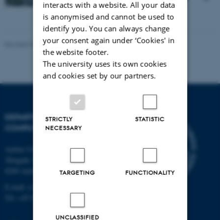
interacts with a website. All your data
is anonymised and cannot be used to
identify you. You can always change
your consent again under ‘Cookies' in
Revised 01.09.2025
-
Christina Sanne Gøttsche
the website footer.
The university uses its own cookies
and cookies set by our partners.
DEPARTMENT OF
STRICTLY
STATISTIC
COMPUTER SCIENCE
NECESSARY
Aarhus University
Åbogade 34
8200 Aarhus N
TARGETING
FUNCTIONALITY
E-mail: cs@au.dk
Tel: +45 8715 0000
UNCLASSIFIED