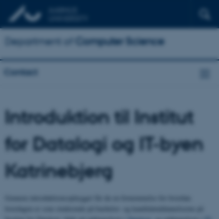
Department of
Computer Science
Contact
Introduktion til Institut
for Datalogi og IT-byen
Katrinebjerg
Gennem introduktionsoplægget får du en fornemmelse for hvordan
hverdagen er som studerende på bachelor- og kandidatuddannelserne på