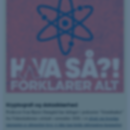
Kryptografi og datasikkerhed
Professor Ivan Bjerre Damgård har deltaget i podcasten ”Grundtanker”
fra Videnskabernes selskab i november 2020, i et
afsnit om hvordan
internettet er ubrugeligt hvis vi ikke kan holde information hemmeligt
.