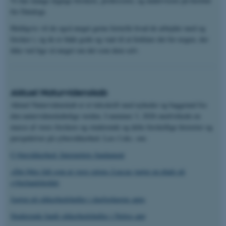
Vi har mange dygtige forskere, professorer, og undervisere på Institut
for Datalogi.
Heldigvis vil de også meget gerne fortælle hvad de arbejder med og
forsker i, og de er både gode og vant til at forklare det for nogen, der
ikke ved lige så meget om det som dem selv.
Aktuel Naturvidenskab
Aktuel Naturvidenskab er et tidsskrift med nyheder og baggrund fra
den naturvidenskabelige verden. I nummer 3, 2026 medvirkede en
masse af vores forskere og studerende og delte forskellige historier og
perspektiver på cybersikkerhed. Læs f.eks. om:
Cybersikkerhed: Internettets fundament
»Det føles lidt som at være spion« Luccas jagter en plads på
cyberlandsholdet
Jagten på sikkerhedshuller i dagligdagens apps
Studerende fandt sikkerhedshuller i Nettos app