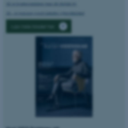
AI og kvantecomputere truer dit digitale liv
AI – et tveægget sværd indenfor cybersikkerhed
Læs hele bladet her