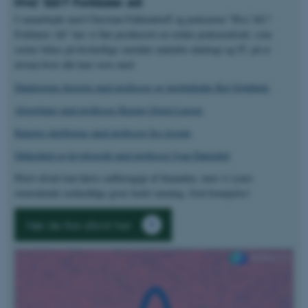
Hva' Så!? Forklarer Alt
I samarbejde med Christian Fuhlendorff og podcasten "Hva' Så!?
Forklarer Alt" har vi fået produceret en række podcastafsnit, som
sætter fokus på forskellige områder indenfor datalogi og IT, på et
niveau hvor alle kan være med.
Datalogiens historie med professor og institutleder Kaj Grønbæk
.
Algoritmer med professor Kasper Green Larsen
.
Kunstig intelligens med professor Ira Assent
.
Sikkerhed og kryptografi med professor Ivan Damgård
.
Hvert afsnit kan høres uafhængigt af hinanden, men vi synes
ovenstående rækkefølge giver bedst mening. God fornøjelse!
Hør de fire afsnit her