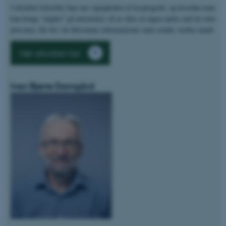
I afsnittet fortæller han om vigtigheden af kryptografi, og hvordan man
kan bruge "nøgler" på internettet, til at sikre at ingen andre end de rette
personer, får fat i de følsomme informationer man sender verden rundt.
Hør afsnittet her
Ivan Bjerre Damgård