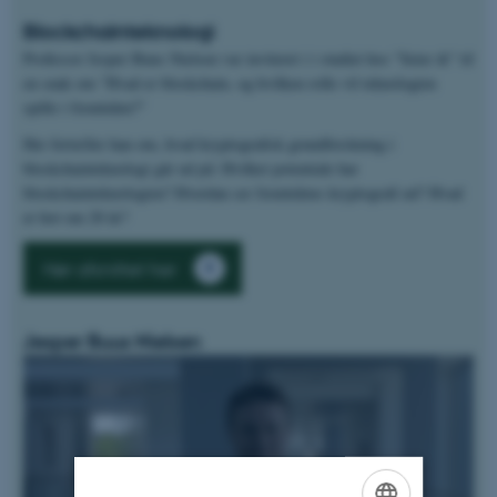
Blockchainteknologi
Professor Jesper Buus Nielsen var inviteret i i studiet hos "Seier &" til
en snak om ”Hvad er blockchain, og hvilken rolle vil teknologien
spille i fremtiden?"
Her fortæller han om, hvad kryptografisk grundforskning i
blockchainteknologi går ud på: Hvilket potentiale har
blockchainteknologien? Hvordan ser fremtidens kryptografi ud? Hvad
er hot om 20 år?
Hør afsnittet her
Jesper Buus Nielsen