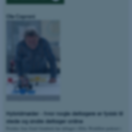
fe_typo_user
Typo3 Association
Ole Caprani
.au.dk
Hybridmøder - hvor nogle deltagere er fysisk til
stede og andre deltager online
Postdoc Jens Emil Grønbæk har deltaget i IDAs Workflow-podcast i