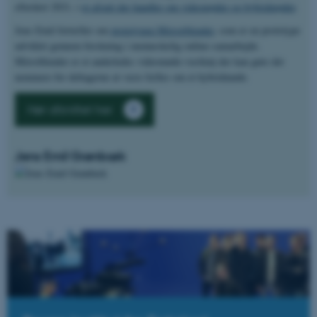
efteråret 2021, i
et afsnit der handler om videomøder og hybridmøder
.
Jens Emil fortæller om
prototypen Mirrorblender
, som er en prototype
udviklet gennem forskning i menneskelig online-samarbejde.
Mirroblender er et anderledes videomøde-værktøj der kan gøre det
nemmere for deltagerne at være fælles om et hybridmøde.
ASP.NET_SessionId
Microsoft Corporation
.au.dk
Hør afsnittet her
Jens Emil Grønbæk
JSESSIONID
Oracle Corporation
.au.dk