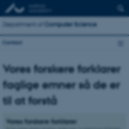
Department of
Computer Science
Contact
Vores forskere forklarer
faglige emner så de er
til at forstå
Vores forskere forklarer