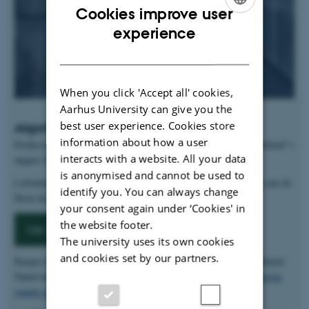
Cookies improve user
ENGLISH
experience
DANISH
When you click 'Accept all' cookies,
Aarhus University can give you the
best user experience. Cookies store
Algoritmer og kunstig intelligens
information about how a user
Professor Kasper Green Larsen har deltaget i Radios4's "Kraniebrud" i
interacts with a website. All your data
august 2020, i et
afsnit der handler om algoritmer
.
is anonymised and cannot be used to
I afsnittet fortæller han om hvad algoritmer er, med eksempler som de
identify you. You can always change
fleste kender, og hvad algoritmer kan bruges til.
your consent again under ‘Cookies' in
the website footer.
Hør afsnittet her
The university uses its own cookies
and cookies set by our partners.
Kasper har derudover også bidraget til en artikel i magasinet "Aktuel
Naturvidenskab" med titlen
"Fremtidens kunstige intelligens kræver
smarte algoritmer"
.