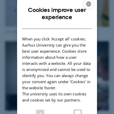
Cookies improve user
ENGLISH
experience
DANISH
Lab where the students work
When you click 'Accept all' cookies,
Aarhus University can give you the
best user experience. Cookies store
information about how a user
interacts with a website. All your data
is anonymised and cannot be used to
identify you. You can always change
your consent again under ‘Cookies' in
the website footer.
The university uses its own cookies
and cookies set by our partners.