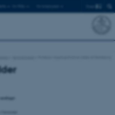
Find
ents
For PhDs
For employees
ience
News & Events
Professor i kryptografi bliver ridder af Dannebrog
dder
r modtaget
 Universitet