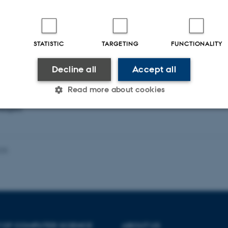
STATISTIC
TARGETING
FUNCTIONALITY
Decline all
Accept all
Read more about cookies
Damgård.
Statistic
Targeting
Functionality
025
 it possible to use basic website functionality, e.g. naviga
 work without these cookies.
 OF COMPUTER SCIENCE
ABOUT US
Provider / Domain
Expires
Description