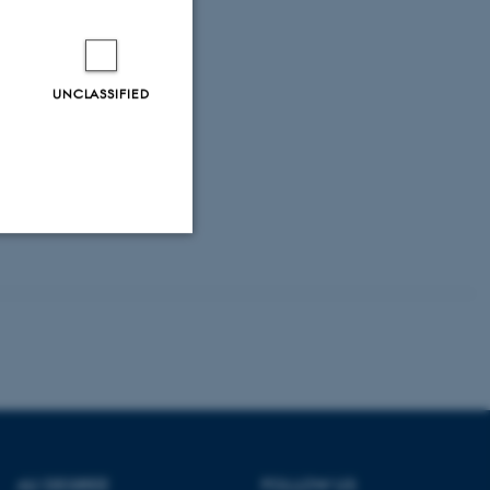
UNCLASSIFIED
Unclassified
tion etc. The
AU DEGREE
FOLLOW US