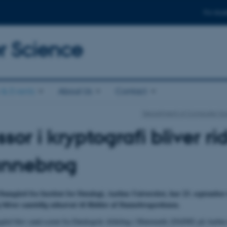
For stud
 Science
& Events
About Us
Contact
Department of Computer Sc
ssor i kryptografi bliver ri
annebrog
Damgård fra Institut for Datalogi, Aarhus Universitet, har 23. septembe
 bliver samtidig udnævnt til Ridder af Dannebrogordenen.
ård blev cand.scient fra Datalogisk Afdeling i Matematik (DAIMI) på Aarhus