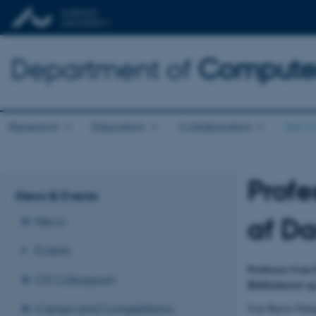
Department of
Computer
Research
Education
Collaboration
News 
Profe
News & Events
af D
News
Events
Professor Ivan 
CS Colloquium
Ridderkorset og
Ivan Bjerre Damg
Camps and Competitions