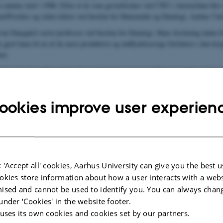
a samme sted i 1988. Efter et år som gæsteforsker ved CWI i Amsterdam blev
ent/Postdoc og siden lektor ved Institut for Matematik og Datalogi, Aarhus Univ
van Damgård været professor ved Institut for Datalogi. Hans forskning inden f
 gjort ham til en af de mest produktive og indflydelsesrige forfattere i den kry
en.
Datalogi har Ivan Damgård opbygget forskningsgruppen ”Cryptography and Secu
e en af de stærkeste kryptografigrupper i Europa. Han er forfatter til mere end
rtikler og medforfatter til bogen »Multiparty Computation and Secret Sharing
ookies improve user experien
. Han er desuden medstifter af software- og konsulentvirksomheden Cryptoma
ejer af IT-firmaerne Partisia og Sepior.
 'Accept all' cookies, Aarhus University can give you the best u
okies store information about how a user interacts with a webs
ised and cannot be used to identify you. You can always chan
under ‘Cookies' in the website footer.
 uses its own cookies and cookies set by our partners.