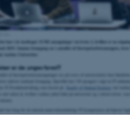
AU foto
tet har i år modtaget 15.582 ansøgninger via kvote 2, hvilket er en stign
d 2019. Samme fremgang ses i antallet af førsteprioritetsansøgere, hvor 
å Aarhus Universitet.
lser er de unges favorIT
llet af førsteprioritetsansøgninger ses på tværs af universitetets fem fakultete
ser oplever markant fremgang. Specifikt har 138 ansøgere valgt en IT-uddannel
ler IT-Produktudvikling som favorit på
Faculty of Natural Sciences
ved Aarhus
 end sidste år, hvilket vækker jubel både på universitet og i erhvervslivet, som
talenter.
et har brug for de teknisk-naturvidenskabelige IT-kompetencer på højeste fagl
iversitet investerer i at øge kapaciteten til at optage og uddanne endnu flere IT
for at de unge mennesker får øjnene op for vores uddannelser. Sidste år, så vi 
e ansøgere end vi plejer, så vi håber at den store kvote 2 interesse indikerer, at