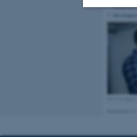
Ansøgningsfris
Alle ansøgere 
Nødvendige
Nødvendige cooki
grundlæggende fu
cookies.
Navn
be_typo_user
Foto: Lars Kruse, 
Revideret 26.11
fe_typo_user