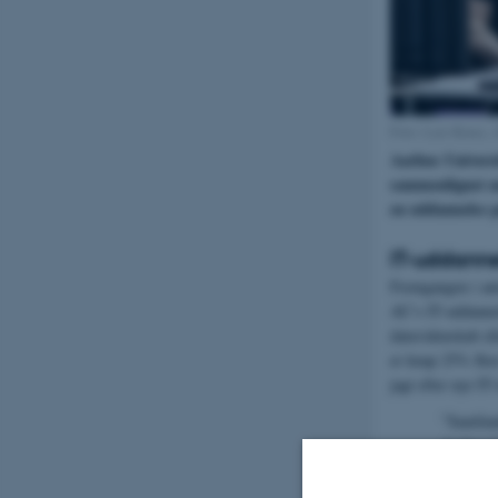
Foto: Lars Kruse, 
Aarhus Universi
sammenlignet me
en uddannelse p
IT-uddanne
Fremgangen i anta
AU’s IT-uddannel
datavidenskab el
er knap 25% flere
jagt efter nye IT-
”Samfund
Aarhus Un
er glade 
kvindelig