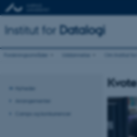
Institut for
Datalogi
Forskningsområder
Uddannelse
Om Institut fo
Kvot
Nyheder
Arrangementer
Camps og konkurrencer