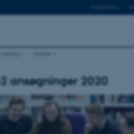
Til studerende
Til
r Datalogi
Kontakt
e2 ansøgninger 2020