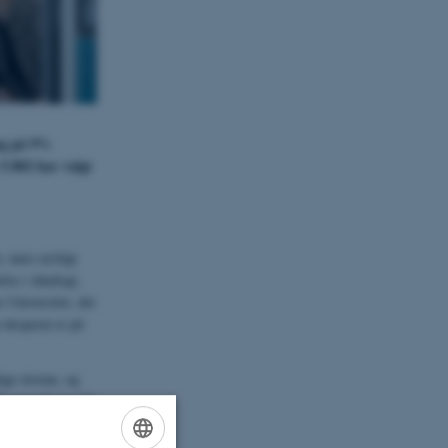
ing på 9%
5.802 har valgt
r, men særligt
se i datalogi,
 Universitet, det
 desperat er på
ige niveau, og
-specialister. Vi
markant flere
 vi kan slå en ny