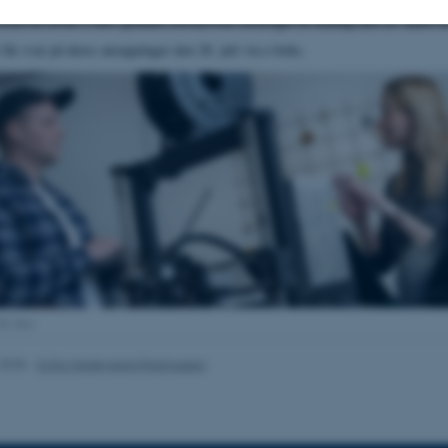
ten for kvote 2 blev grundet coronavirus forlænget til søndag den 22. marts k
får svar på deres ansøgninger den 28. juli via e-boks.
Statistiske
Marketing
Funktionelle
es hjælper med at gøre hjemmesiden brugbar ved at aktiv
nktioner som navigation mm. Hjemmesiden kan ikke funge
Udbyder / Domæne
Udløb
Beskrivelse
30
Denne cookie sættes af
TYPO3 Association
AU foto
minutter
TYPO3, og bruges til at 
.au.dk
session, når en backend-
TYPO3 eller Frontend.
.2025
-
Sofia Hedegaard Rasmussen
30
Dette cookienavn er fo
Typo3 Association
minutter
webindholdsstyringssyst
.au.dk
som en brugersessionside
muligt at gemme bruger
tilfælde er det muligvis