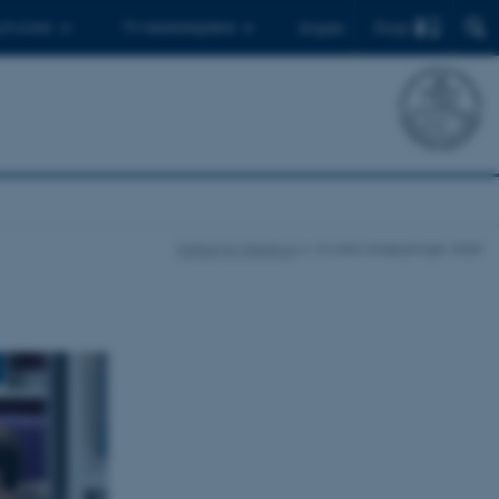
Find
 ph.d.ere
Til medarbejdere
English
Institut for Datalogi
Kvote2 ansøgninger 2020