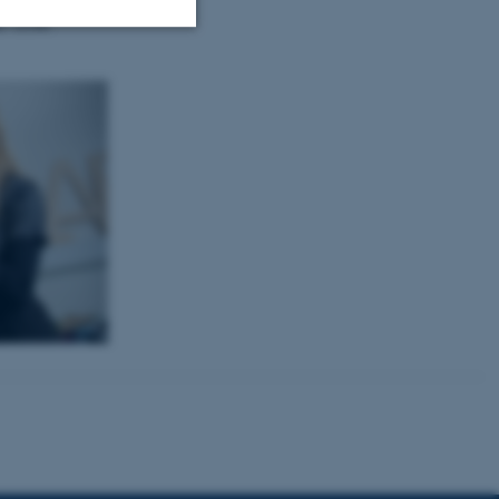
l. 12:00.
Uklassificerede
ere nogle
rer uden disse
 vores CMS-udbyder,
identificere en backend-
bruger er logget ind i
rbundet med Typo3-
emet. Det bruges generelt
ntifikator for at gøre det
præferencer, men i mange
 ikke nødvendigt, da det