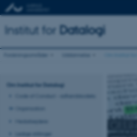
Institut for
Datalogi
Forskningsområder
Uddannelse
Om Institut fo
Om Institut for Datalogi
Code of Conduct - adfærdskodeks
Organisation
Medarbejdere
OM IN
Ledige stillinger