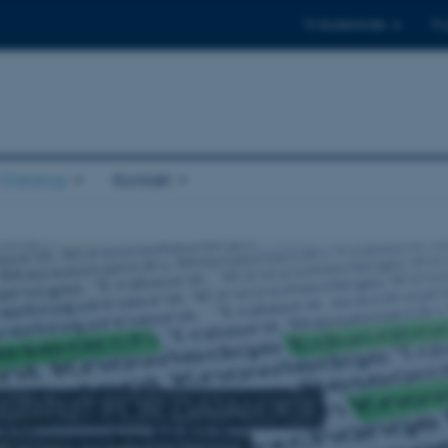
Til studerende
Til
r Datalogi
Kontakt
STITUT FOR DATALOGI