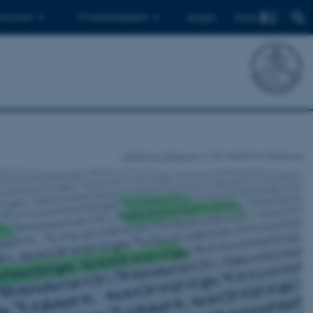
Find
 ph.d.ere
Til medarbejdere
English
Institut for Datalogi
Om Institut for Datalogi