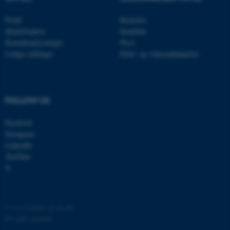
be_typo_user
TYPO3 Association
Profil
Bachelor
.au.dk
Medarbejdere
Kandidat
Kontaktoplysninger
Ph.d.
Ledige stillinger
Efter- og videreuddannelse
fe_typo_user
Typo3 Association
.au.dk
FOLLOW US
Facebook
Instagram
LinkedIn
YouTube
X
©
—
Cookies på au.dk
ASP.NET_SessionId
Microsoft Corporation
.au.dk
Privatlivspolitik