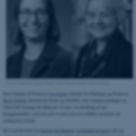
Venstre: Prof. Ira Assent. Højre: Prof. Birgit Schiøtt. Foto: AU foto
Stort tillykke til Professor
Ira Assent
(Institut for Datalogi) og Professor
Birgit Schiøtt
(Institut for Kemi og iNANO) som sammen modtager en
VILLUM Synergy bevilling på 3,0 mio. til udvikling af nye
klyngemodeller, som kan give et mere præcist indblik i proteiner på
molekylært niveau.
De to professorer fra
Institut for Datalogi
og
Institut for kemi
slår sig