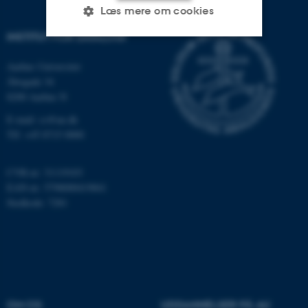
Læs mere om cookies
INSTITUT FOR DATALOGI
Nødvendige
Statistiske
Marketing
Aarhus Universitet
Åbogade 34
Funktionelle
Uklassificerede
8200 Aarhus N
E-mail: cs@au.dk
Tlf: +45 8715 0000
Nødvendige cookies hjælper
med at gøre hjemmesiden
CVR-nr: 31119103
brugbar ved at aktivere nogle
EAN-nr: 5798000419841
grundlæggende funktioner
Stedkode: 7281
som navigation mm.
Hjemmesiden kan ikke
fungerer uden disse cookies.
OM OS
UDDANNELSER PÅ AU
Navn
Udbyder / Domæne