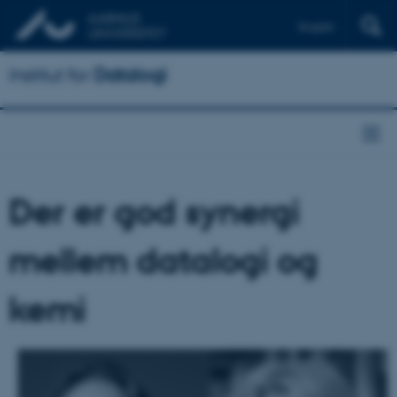
English
Institut for
Datalogi
Der er god synergi
mellem datalogi og
kemi