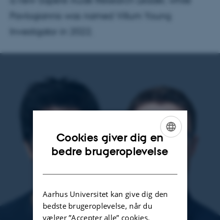
a new Sapere Aude Research Leader, while
Pavlogiannis was named Villum Young
Investigator in 2022.
Cookies giver dig en
ENGLISH
bedre brugeroplevelse
DANISH
Aarhus Universitet kan give dig den
bedste brugeroplevelse, når du
vælger ”Accepter alle” cookies.