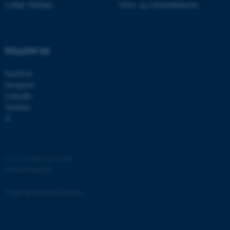
Ledige stillinger
Efter- og videreuddannelse
grundlæggende funktioner
som navigation mm.
Hjemmesiden kan ikke
fungerer uden disse cookies.
FOLLOW US
Facebook
Instagram
Navn
Udbyder / Domæne
LinkedIn
be_typo_user
TYPO3 Association
YouTube
.au.dk
X
fe_typo_user
Typo3 Association
©
—
Cookies på au.dk
.au.dk
Privatlivspolitik
Tilgængelighedserklæring
4990 / i36