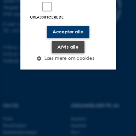
Aarhus Universitet
Åbogade 34
8200 Aarhus N
UKLASSIFICEREDE
E-mail: cs@au.dk
Tlf: +45 8715 0000
Accepter alle
Afvis alle
CVR-nr: 31119103
EAN-nr: 5798000419841
Læs mere om cookies
Stedkode: 7281
Nødvendige
Statistiske
Marketing
Funktionelle
Uklassificerede
OM OS
UDDANNELSER PÅ AU
Nødvendige cookies hjælper
Profil
Bachelor
med at gøre hjemmesiden
Medarbejdere
Kandidat
Kontaktoplysninger
Ph.d.
brugbar ved at aktivere nogle