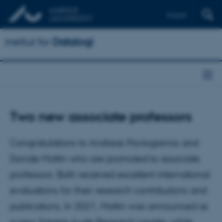
English
Institut for
Datalogi
Two new associate professors
Congratulations to Andreas Pavlogiannis and
Davide Mottin who are promoted to associate
professors. Both received excellent international
evaluations for their research contributions and
publications. In 2021, Mottin was announced as