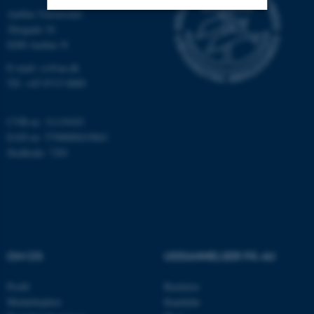
Aarhus Universitet
Åbogade 34
Nødvendige
Statistiske
Marketing
8200 Aarhus N
Funktionelle
Uklassificerede
E-mail: cs@au.dk
Tlf: +45 8715 0000
CVR-nr: 31119103
Nødvendige cookies hjælper
EAN-nr: 5798000419841
med at gøre hjemmesiden
Stedkode: 7281
brugbar ved at aktivere nogle
grundlæggende funktioner
som navigation mm.
Hjemmesiden kan ikke
fungerer uden disse cookies.
OM OS
UDDANNELSER PÅ AU
Navn
Udbyder / Domæne
Profil
Bachelor
Medarbejdere
Kandidat
be_typo_user
TYPO3 Association
.au.dk