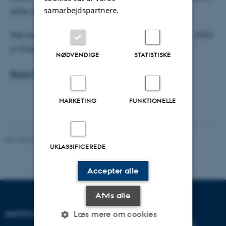
samarbejdspartnere.
other areas of cryptography, theory, and beyond.
The award will be presented to the authors at TCC 2022
in Chicago this November.
NØDVENDIGE
STATISTISKE
Read the award-winning paper here
.
MARKETING
FUNKTIONELLE
Revideret 03.12.2025
-
Marianne Dammand Iversen
UKLASSIFICEREDE
Accepter alle
Afvis alle
INSTITUT FOR DATALOGI
Læs mere om cookies