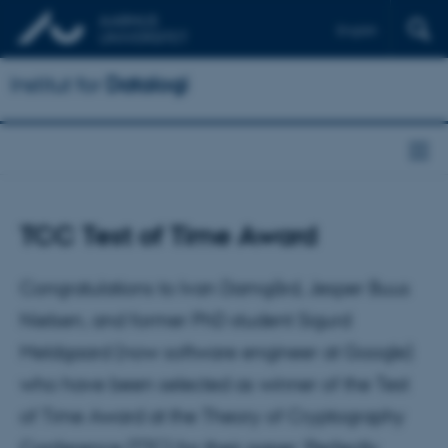
English
Institut for
Datalogi
TCC Test of Time Award
Congratulations to Ivan Damgård, Jesper Buus
Nielsen, and former PhD student Sigurd
Meldgaard (now software engineer at Google)
who have been selected as winner of the Test
of Time Award at the Theory of Cryptography