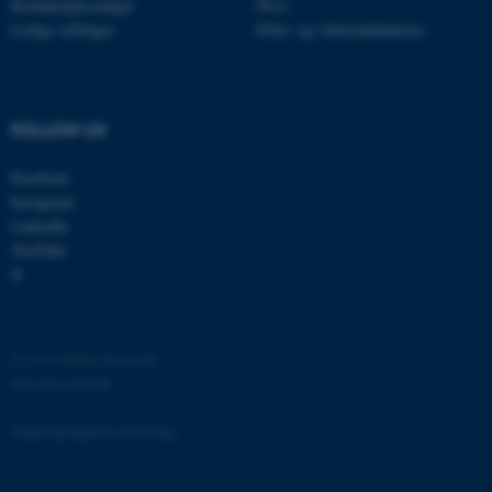
Kontaktoplysninger
Ph.d.
Ledige stillinger
Efter- og videreuddannelse
fe_typo_user
Typo3 Association
.au.dk
FOLLOW US
Facebook
Instagram
LinkedIn
YouTube
X
©
—
Cookies på au.dk
Privatlivspolitik
ASP.NET_SessionId
Microsoft Corporation
.au.dk
Tilgængelighedserklæring