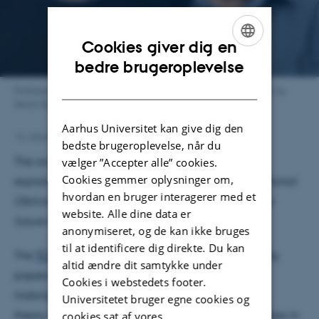
Cookies giver dig en
ENGLISH
bedre brugeroplevelse
DANISH
Professor Jesper Buus Nielsen & Professor Ivan Damgård. Photo by
Søren Kjeldgaard.
Aarhus Universitet kan give dig den
14. oktober 2022
af
Sofia Rasmussen
bedste brugeroplevelse, når du
The award is given to the trio with the following
vælger ”Accepter alle” cookies.
Cookies gemmer oplysninger om,
explanation:
"For the first perfectly secure unconditional
hvordan en bruger interagerer med et
Oblivious RAM scheme and for setting the stage for
website. Alle dine data er
future Oblivious RAM and PRAM schemes."
anonymiseret, og de kan ikke bruges
til at identificere dig direkte. Du kan
The
TCC Test of Time Award
recognizes outstanding
altid ændre dit samtykke under
papers, published in TCC at least eight years ago,
Cookies i webstedets footer.
making a significant contribution to the
Universitetet bruger egne cookies og
theory of cryptography, preferably with influence also in
cookies sat af vores