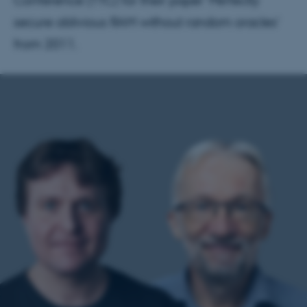
Conference (TTC) for their paper ‘Perfectly
secure oblivious RAM without random oracles’
from 2011.