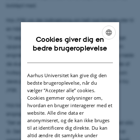
boldspil med.
Hos JYSK var der lodtrækning om helt nye hovedpuder til
en håndfuld heldige studerende.
”Vi søger generelt IT-uddannede til mange forskellige
Cookies giver dig en
ENGLISH
opgaver hos JYSK, men særligt software og platform
bedre brugeroplevelse
engineers. Det er rigtig fedt at komme på Kdag og møde
DANISH
de studerende, på den måde får de et bedre billede af
hvilke jobs vi kan tilbyde dem og man kan mærke om
Aarhus Universitet kan give dig den
deres profiler passer til os,” fortæller Camilla Larsen fra
bedste brugeroplevelse, når du
vælger ”Accepter alle” cookies.
JYSK.
Cookies gemmer oplysninger om,
hvordan en bruger interagerer med et
Hos konsulenthuset IT Minds var der også stort
website. Alle dine data er
engagement.
anonymiseret, og de kan ikke bruges
”Det er altid en fest at være her og vi har været med alle
til at identificere dig direkte. Du kan
år. Det er dejligt at se så mange studerende som er er
altid ændre dit samtykke under
passionerede omkring deres uddannelse og de er også