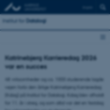
English
Institut for
Datalogi
Katrinebjerg Karrieredag 2026
var en succes
48 virksomheder og ca. 1000 studerende lagde
vejen forbi den årlige Katrinebjerg Karrieredag
(Kdag) på Institut for Datalogi. Kdag blev afholdt
for 11. år i streg, og som altid var det en festdag