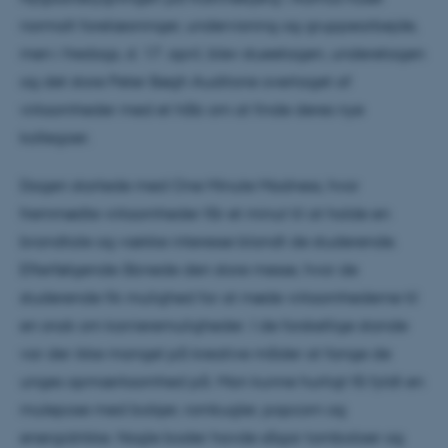
normalt forelæsninger, undervisning og gruppearbejde,
men i fredags, d. 17. april, blev stueetagen, underetagen
og det store Peter Bøgh Auditorie overtaget af
virksomheder med et håb om at finde deres nye
kollegaer.
Dagen startede med One Minute Madness, hvor
fremmødte virksomheder får et minut til at holde en
brandtale og vække interesse blandt de studerende.
Efterfølgende åbnede den store messe, hvor de
studerende fik mulighed for at møde virksomhederne til
en snak om karrieremuligheder. I de forskellige stande
var der ikke mangel på kreative måder at fange de
unges opmærksomhed på. Man kunne hurtigt få fyldt en
mulepose med bolsjer, romkugler, popcorn og
energidrikke. Nogle boder havde sågar tombolaer og