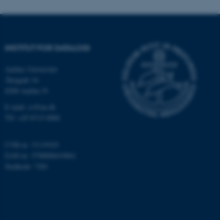
Navn
Udbyder / Domæne
be_typo_user
TYPO3 Association
.au.dk
INSTITUT FOR DATALOGI
Aarhus Universitet
fe_typo_user
Typo3 Association
.au.dk
Åbogade 34
8200 Aarhus N
E-mail: cs@au.dk
Tlf: +45 8715 0000
CVR-nr: 31119103
EAN-nr: 5798000419841
Stedkode: 7281
ASP.NET_SessionId
Microsoft Corporation
.au.dk