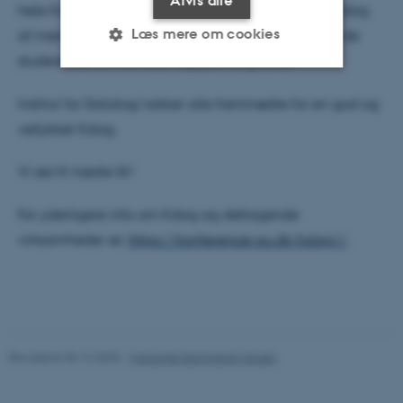
Afvis alle
hele Kdag. Det var Fredagscafeen, som rundede Kdag
Læs mere om cookies
af med kolde drikkevarer og lange snakke blandt de
studerende om karriere- og jobmuligheder.
Nødvendige
Statistiske
Marketing
Institut for Datalogi takker alle fremmødte for en god og
vellykket Kdag.
Funktionelle
Uklassificerede
Vi ses til næste år!
Nødvendige cookies hjælper
For yderligere info om Kdag og deltagende
med at gøre hjemmesiden
virksomheder se:
https://konferencer.au.dk/kdag//
brugbar ved at aktivere nogle
grundlæggende funktioner
som navigation mm.
Hjemmesiden kan ikke
fungerer uden disse cookies.
Revideret 03.12.2025
-
Marianne Dammand Iversen