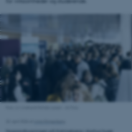
for virksomheder og studerende.
Foto: Liv Lindhardt Rohde Larsen - AU Foto
20. april 2026
af
Anna Klingenberg
Nygaardbygningen på Katrinebjerg i Aarhus huser