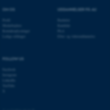
OM OS
UDDANNELSER PÅ AU
Profil
Bachelor
JSESSIONID
Oracle Corporation
Medarbejdere
Kandidat
.au.dk
Kontaktoplysninger
Ph.d.
Ledige stillinger
Efter- og videreuddannelse
ARRAffinity
Microsoft Corporation
.mitstudie.au.dk
FOLLOW US
Facebook
esctx
Instagram
Microsoft Corporation
.login.microsoftonline.com
LinkedIn
YouTube
fpc
Microsoft Corporation
X
login.microsoftonline.com
__cf_bm
Cloudflare Inc.
.pure.au.dk
©
—
Cookies på au.dk