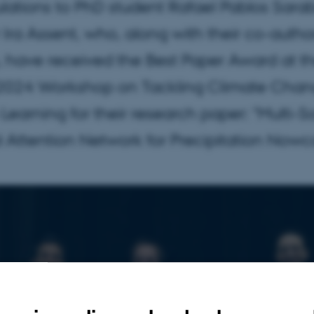
lations to PhD student Rafael Pablos Sara
 Ira Assent, who, along with their co-autho
, have received the Best Paper Award at t
2024 Workshop on Tackling Climate Chan
earning for their research paper: "Multi-S
 Attention Network for Precipitation Nowc