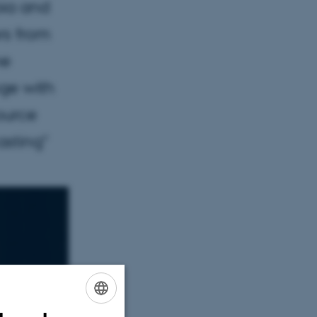
bia and
rs from
he
ge with
ource
asting"
ENGLISH