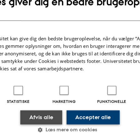
s giver dig en bedre brugerop
itet kan give dig den bedste brugeroplevelse, når du vælger ”A
es gemmer oplysninger om, hvordan en bruger interagerer med
er anonymiseret, og de kan ikke bruges til at identificere dig d
t samtykke under Cookies i webstedets footer. Universitetet br
kies sat af vores samarbejdspartnere.
2024
af
Sofia Rasmussen
ative research introduces a deep learning model capable
rainfall up to 8 hours in advance with greater accuracy th
STATISTISKE
MARKETING
FUNKTIONELLE
 models. By leveraging multi-source meteorological dat
ed forecasts, the model provides high-resolution predicti
Afvis alle
Accepter alle
ace, helping industries and communities respond effectiv
Læs mere om cookies
ather conditions.