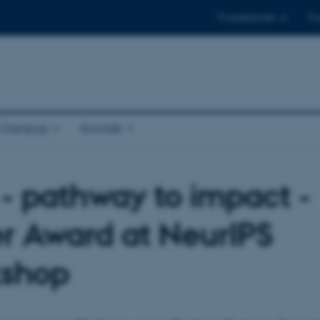
Til studerende
Til
r Datalogi
Kontakt
 - pathway to impact -
r Award at NeurIPS
shop