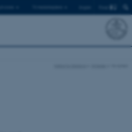
Find
 ph.d.ere
Til medarbejdere
English
Institut for Datalogi
Nyheder
Vis nyhed