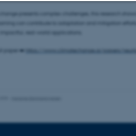
 change presents complex challenges, this research sho
Statistiske
Marketing
Funktionelle
rning can contribute to adaptation and mitigation effort
 impactful, real-world applications.
es hjælper med at gøre hjemmesiden brugbar ved at aktiv
nktioner som navigation mm. Hjemmesiden kan ikke funge
ll paper ➡️
https://www.climatechange.ai/papers/neur
Udbyder / Domæne
Udløb
Beskrivelse
30
Denne cookie sættes af
TYPO3 Association
minutter
TYPO3, og bruges til at 
.au.dk
session, når en backend-
.2025
-
Marianne Dammand Iversen
TYPO3 eller Frontend.
30
Dette cookienavn er fo
Typo3 Association
minutter
webindholdsstyringssyst
.au.dk
som en brugersessionside
muligt at gemme bruger
tilfælde er det muligvis
kan indstilles ved defau
dette kan forhindres af 