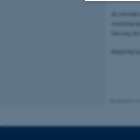
As climate
Nødvendige
machine lea
the way for
Nødvendige cooki
grundlæggende fu
Read the fu
cookies.
Navn
be_typo_user
Revideret 03.12
fe_typo_user