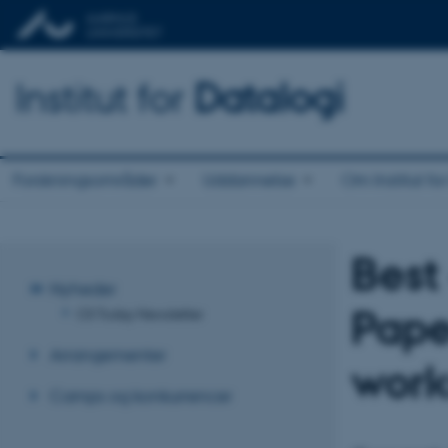
Institut for
Datalogi
Forskningsområder
Uddannelse
Om Institut fo
Best
Nyheder
Pape
CS Today Newsletter
Arrangementer
work
Camps og konkurrencer