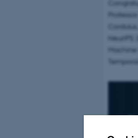
Congratu
Professor
Cordulus
NeurIPS 
Machine L
Temporal