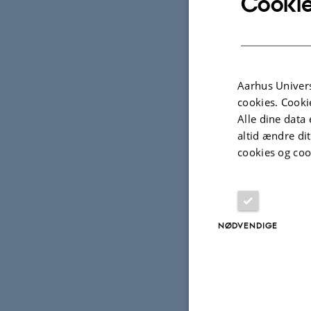
Cookie
Aarhus Univers
cookies. Cooki
Alle dine data 
altid ændre di
cookies og coo
17. december 
Their innov
predicting 
NØDVENDIGE
operational
physics-bas
time and sp
evolving we