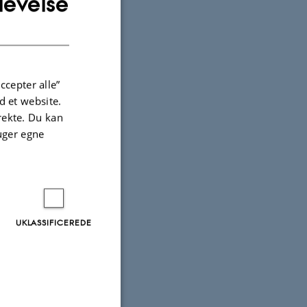
levelse
DANISH
ccepter alle”
 et website.
irekte. Du kan
uger egne
 of
an current
UKLASSIFICEREDE
a and
ons in both
ely to