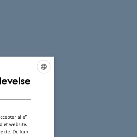
levelse
ENGLISH
DANISH
ccepter alle”
 et website.
irekte. Du kan