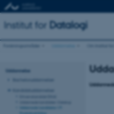
Institut for
Datalogi
Forskningsområder
Uddannelse
Om Institut fo
Uddan
Uddannelse
Bacheloruddannelser
Uddannede 
Kandidatuddannelser
Erhvervskandidat (EKA)
Uddannede kandidater i Datalogi
Uddannede kandidater i IT-
Produktudvikling