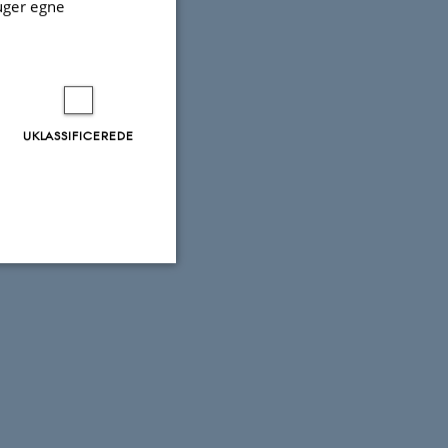
uger egne
UKLASSIFICEREDE
Uklassificerede
ere nogle
rer uden disse