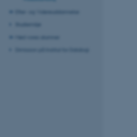
Efter- og Videreuddannelse
Studiemiljø
Mød vores alumner
Dimission på Institut for Datalogi