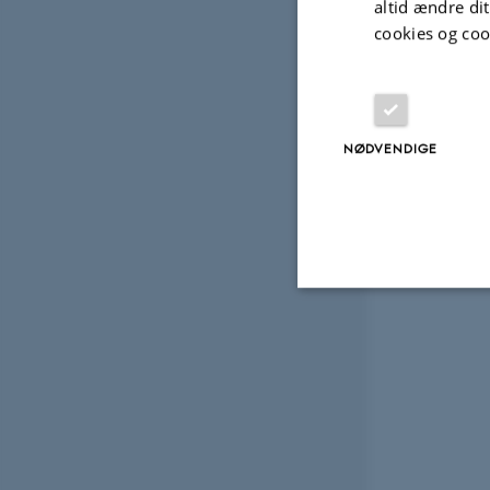
altid ændre di
cookies og coo
NØDVENDIGE
Nødvendige
Nødvendige cooki
grundlæggende fu
cookies.