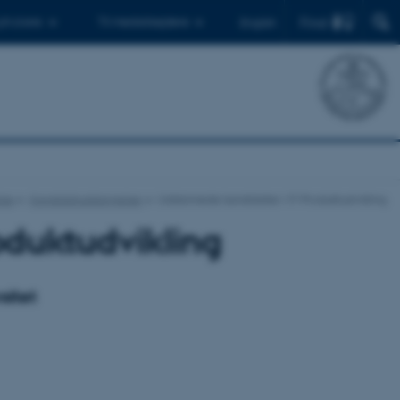
Find
 ph.d.ere
Til medarbejdere
English
lse
Kandidatuddannelser
Uddannede kandidater i IT-Produktudvikling
oduktudvikling
sitet