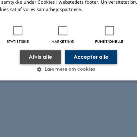
t samtykke under Cookies i webstedets footer. Universitetet br
kies sat af vores samarbejdspartnere.
STATISTISKE
MARKETING
FUNKTIONELLE
Afvis alle
Accepter alle
Læs mere om cookies
Statistiske
Marketing
Funktionelle
es hjælper med at gøre hjemmesiden brugbar ved at aktiv
nktioner som navigation mm. Hjemmesiden kan ikke funge