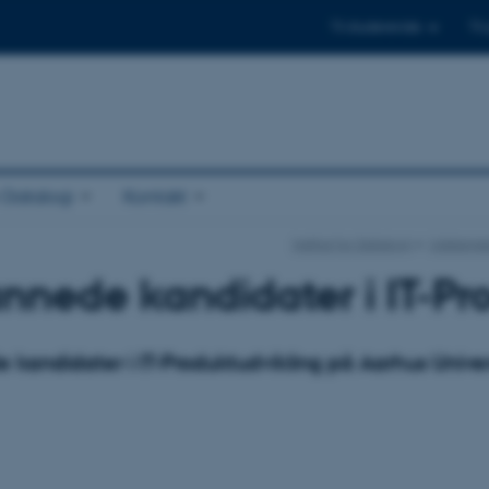
Til studerende
Til
r Datalogi
Kontakt
Institut for Datalogi
Uddanne
nede kandidater i IT-Pr
kandidater i IT-Produktudvikling på Aarhus Univer