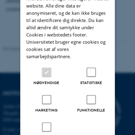
distributed systems. Welcome, we look forward to
website. Alle dine data er
working with you!
anonymiseret, og de kan ikke bruges
til at identificere dig direkte. Du kan
altid ændre dit samtykke under
Cookies i webstedets footer.
Universitetet bruger egne cookies og
Revideret 03.12.2025
-
Marianne Dammand Iversen
cookies sat af vores
samarbejdspartnere.
NØDVENDIGE
STATISTISKE
INSTITUT FOR DATALOGI
Aarhus Universitet
MARKETING
FUNKTIONELLE
Åbogade 34
8200 Aarhus N
E-mail: cs@au.dk