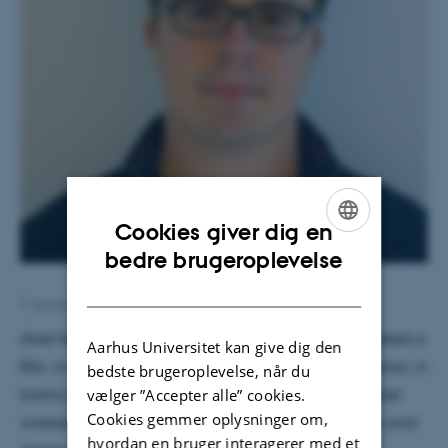
Cookies giver dig en
ENGLISH
bedre brugeroplevelse
DANISH
7. januar 2020
af
Sofia Rasmussen
Abel Nieto joins CPV as a PhD student. Abel completed a
Aarhus Universitet kan give dig den
BSc. in Computer Science at the University of Waterloo, in
bedste brugeroplevelse, når du
vælger ”Accepter alle” cookies.
balmy Ontario, Canada. Before starting his MSc, Abel
Cookies gemmer oplysninger om,
worked three years at Google, writing mobile apps and
hvordan en bruger interagerer med et