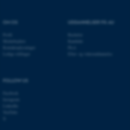
Nødvendige cookies hjælper
med at gøre hjemmesiden
OM OS
UDDANNELSER PÅ AU
brugbar ved at aktivere nogle
grundlæggende funktioner
Profil
Bachelor
som navigation mm.
Medarbejdere
Kandidat
Hjemmesiden kan ikke
Kontaktoplysninger
Ph.d.
fungerer uden disse cookies.
Ledige stillinger
Efter- og videreuddannelse
Navn
Udbyder / Domæne
FOLLOW US
be_typo_user
TYPO3 Association
.au.dk
Facebook
Instagram
LinkedIn
YouTube
fe_typo_user
Typo3 Association
.au.dk
X