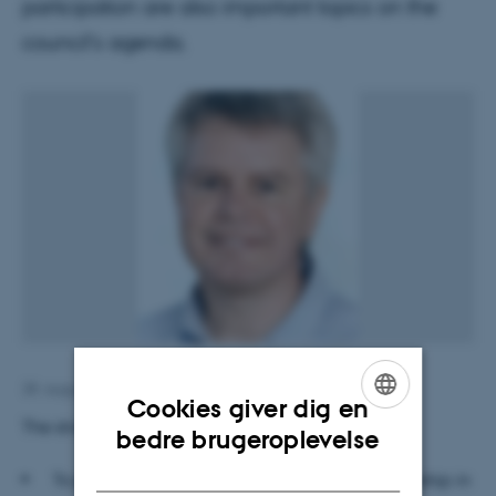
participation are also important topics on the
council's agenda.
28. august 2015
af
Marianne Dammand Iversen
Cookies giver dig en
The strategic objectives of the council are
ENGLISH
bedre brugeroplevelse
DANISH
To provide a focus for ACM activity and leadership in