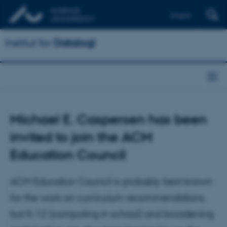
English
Institut for
Datalogi
Michael E. Caspersen has been
invited to join the ACM
Education Council
ACM Education Council is probably best known
for the work on curriculum recommendations,
but K-12 (computing in school) and broadening