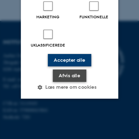
MARKETING
FUNKTIONELLE
INSTITUT FOR DATALOGI
UKLASSIFICEREDE
Aarhus Universitet
Accepter alle
Åbogade 34
8200 Aarhus N
Afvis alle
E-mail: cs@au.dk
Tlf: +45 8715 0000
Læs mere om cookies
CVR-nr: 31119103
EAN-nr: 5798000419841
Nødvendige
Statistiske
Marketing
Stedkode: 7281
Funktionelle
Uklassificerede