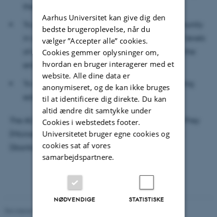
the general area of computing education
Aarhus Universitet kan give dig den
To provide leadership for the computing community
bedste brugeroplevelse, når du
in curricular development and guidance at all levels
vælger ”Accepter alle” cookies.
of education (specifically including K-12) with the
Cookies gemmer oplysninger om,
hvordan en bruger interagerer med et
emphasis being on higher education
website. Alle dine data er
To increase the status and standing of computing
anonymiseret, og de kan ikke bruges
education
til at identificere dig direkte. Du kan
altid ændre dit samtykke under
The ACM Educaiton Council is co-chaired by Jane Prey
Cookies i webstedets footer.
Universitetet bruger egne cookies og
(Microsoft Research and NSF) and Mehran Sahami
cookies sat af vores
(Stanford).
samarbejdspartnere.
NØDVENDIGE
STATISTISKE
Revideret 03.12.2025
-
Marianne Dammand Iversen