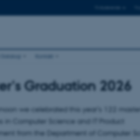
Til studerende
Til
r Datalogi
Kontakt
er's Graduation 2026
rnoon we celebrated this year’s 122 master
s in Computer Science and IT Product
ent from the Department of Computer Sc