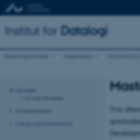
Institut for
Datalogi
Forskningsområder
Uddannelse
Om Institut fo
Mast
Nyheder
CS Today Newsletter
This afte
Arrangementer
graduate
Camps og konkurrencer
Developm