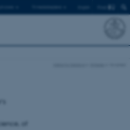
Find
 ph.d.ere
Til medarbejdere
English
Institut for Datalogi
Nyheder
Vis nyhed
's
ience, of