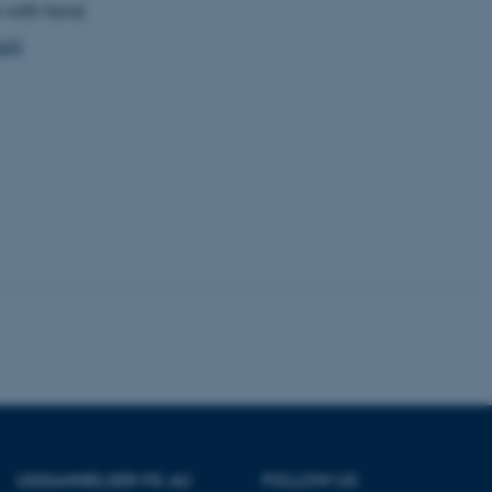
 with fond
uni
 vores CMS-udbyder,
identificere en backend-
bruger er logget ind i
rbundet med Typo3-
emet. Det bruges generelt
ntifikator for at gøre det
præferencer, men i mange
 ikke nødvendigt, da det
lt af platformen, skønt
webstedsadministratorer. I
dstillet til at blive
en browsersession. Det
entifikator i stedet for
ose platform session
emmesider, som er skrevet
gi. Den bruges af serveren
onym brugersession.
session cookie, brugt af
Bruges normalt til at
ugersession af serveren.
ebsites run on the Windows
is used for load balancing
UDDANNELSER PÅ AU
FOLLOW US
 page requests are routed