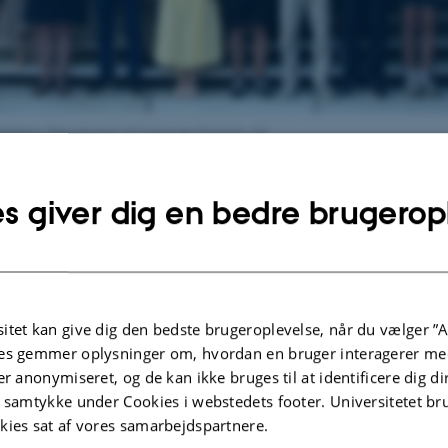
genberg, Department of Computer Science, AU
Anna Klingenberg
s giver dig en bedre brugerop
partment Kaj Grønbæk welcomed the participating gra
bers.
Mathias Schwarz
, CS Alumni and Senior Staff Softw
t
Databricks
, gave the graduation speech.
itet kan give dig den bedste brugeroplevelse, når du vælger ”A
es gemmer oplysninger om, hvordan en bruger interagerer med
red his journey as a computer scientist and remarked how
er anonymiseret, og de kan ikke bruges til at identificere dig d
 Aarhus University has opened many doors for him throu
t samtykke under Cookies i webstedets footer. Universitetet br
atter what field the graduates are venturing into, they’ll
kies sat af vores samarbejdspartnere.