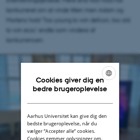
Efterretningstjeneste. Mere end 400 hold har
konkurreret om at vinde titlen men Adam og
Mortens hold 'Too young to win defcon, too old
to win ecsc’ endte som vindere af
konkurrencen.
Cookies giver dig en
ENGLISH
bedre brugeroplevelse
DANISH
Aarhus Universitet kan give dig den
bedste brugeroplevelse, når du
vælger ”Accepter alle” cookies.
Cookies gemmer oplysninger om,