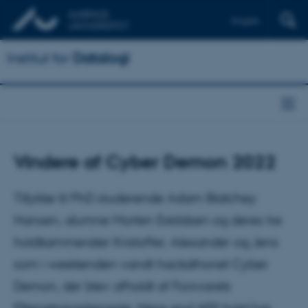
English
Institut for
Datalogi
Vindere af Cyber Demon 2022
Tillykke til PhD studerende Adam Blatchey
Hansen, alumne Morten Eskildsen og deres tre
holdkammerater Kristoffer, Alexander og Jens
som i weekenden vandt hackathonet Cyber
Demon, der blev afholdt af Forsvarets