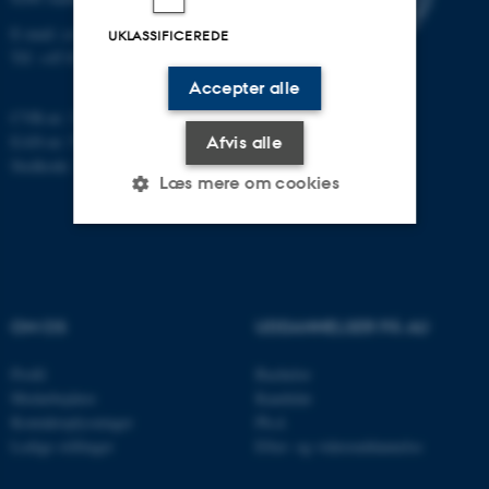
E-mail: cs@au.dk
UKLASSIFICEREDE
Tlf: +45 8715 0000
Accepter alle
CVR-nr: 31119103
EAN-nr: 5798000419841
Afvis alle
Stedkode: 7281
Læs mere om cookies
Nødvendige
Statistiske
Marketing
Funktionelle
Uklassificerede
OM OS
UDDANNELSER PÅ AU
Profil
Bachelor
Nødvendige cookies hjælper
Medarbejdere
Kandidat
Kontaktoplysninger
Ph.d.
med at gøre hjemmesiden
Ledige stillinger
Efter- og videreuddannelse
brugbar ved at aktivere nogle
grundlæggende funktioner