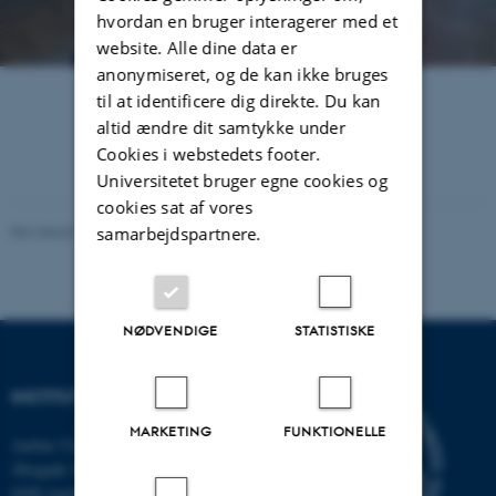
hvordan en bruger interagerer med et
website. Alle dine data er
anonymiseret, og de kan ikke bruges
til at identificere dig direkte. Du kan
altid ændre dit samtykke under
Cookies i webstedets footer.
Universitetet bruger egne cookies og
cookies sat af vores
Revideret 03.12.2025
-
Marianne Dammand Iversen
samarbejdspartnere.
NØDVENDIGE
STATISTISKE
INSTITUT FOR DATALOGI
MARKETING
FUNKTIONELLE
Aarhus Universitet
Åbogade 34
8200 Aarhus N