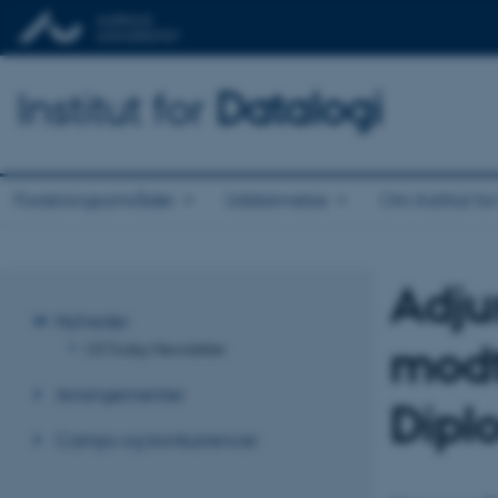
Institut for
Datalogi
Forskningsområder
Uddannelse
Om Institut fo
Adju
Nyheder
mod
CS Today Newsletter
Arrangementer
Dipl
Camps og konkurrencer