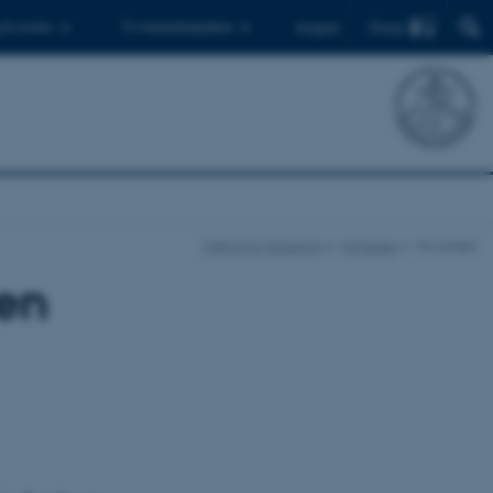
Find
 ph.d.ere
Til medarbejdere
English
Institut for Datalogi
Nyheder
Vis nyhed
sen