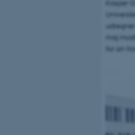
Kasper Gr
Universi
udregner 
maj modt
for sin f