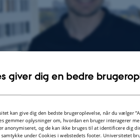
s giver dig en bedre brugerop
eter Martin Moos Hoffmann
per Green Larsen, Aarhus Universitet, har modtaget Har
n 2017 på 150.000 kr. Prisen tildeles hvert år en yngre per
itet kan give dig den bedste brugeroplevelse, når du vælger ”A
es gemmer oplysninger om, hvordan en bruger interagerer med
et danske samfund forventes at ville præstere en værdifuld
er anonymiseret, og de kan ikke bruges til at identificere dig d
vist lovende resultater af almindelig samfundsmæssig v
t samtykke under Cookies i webstedets footer. Universitetet br