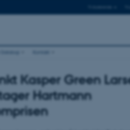
Til studerende
Til
r Datalogi
Kontakt
nkt Kasper Green Lar
tager Hartmann
omprisen