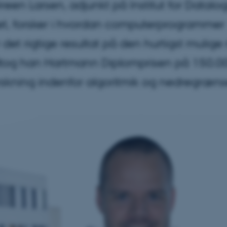
een Larsen, adjunkt på Institut for Datalog
tet, forsker i hvordan computerprogrammer
det rigtige resultat på den hurtigst mulige
og han Hartmann Diplomprisen på 150.00
orskning indenfor algoritmik og nedregræns