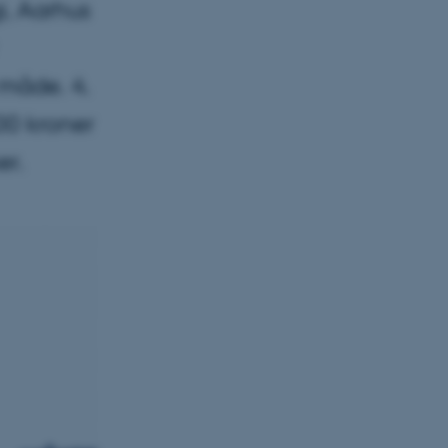
i, Aarhus
 måde. 4.
0 kroner
er.