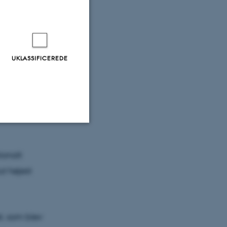
ådet
UKLASSIFICEREDE
uter.
og at
Uklassificerede
ionalt
ut højest
ere nogle
rer uden disse
et, som blev