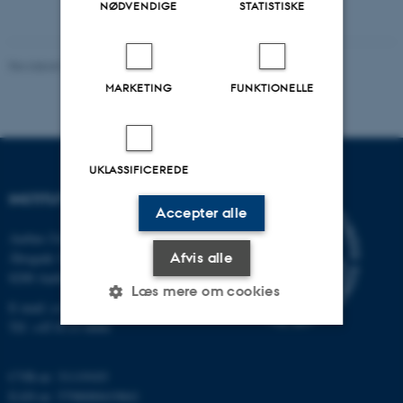
NØDVENDIGE
STATISTISKE
Revideret 03.12.2025
-
Marianne Dammand Iversen
MARKETING
FUNKTIONELLE
UKLASSIFICEREDE
INSTITUT FOR DATALOGI
Accepter alle
Aarhus Universitet
Afvis alle
Åbogade 34
8200 Aarhus N
Læs mere om cookies
E-mail: cs@au.dk
Tlf: +45 8715 0000
Nødvendige
Statistiske
Marketing
CVR-nr: 31119103
Funktionelle
Uklassificerede
EAN-nr: 5798000419841