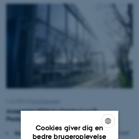
5. juli 2026
af
Sofia Rasmussen
Ansøgertal 2026 for Datalogi og IT-
Produktudvikling
Cookies giver dig en
Bacheloruddannelser:
1.477 ansøgninger, heraf 549
ENGLISH
bedre brugeroplevelse