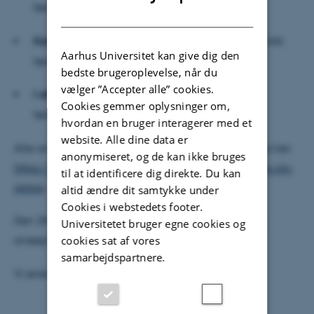
førsteprioritetsansøgninger
DANISH
Kandidatuddannelser:
569 ansøgninger, heraf 446
Aarhus Universitet kan give dig den
førsteprioritetsansøgninger
bedste brugeroplevelse, når du
vælger ”Accepter alle” cookies.
I alt:
2.046 ansøgninger, heraf 995
Cookies gemmer oplysninger om,
førsteprioritetsansøgninger
hvordan en bruger interagerer med et
website. Alle dine data er
Alle ansøgertal for Aarhus Universitet offentliggøres her:
anonymiseret, og de kan ikke bruges
https://www.au.dk/om/presse/tal-om-ansoegning-og-
til at identificere dig direkte. Du kan
optag
altid ændre dit samtykke under
Cookies i webstedets footer.
Den 28. juli modtager alle ansøgere svar på deres
Universitetet bruger egne cookies og
cookies sat af vores
ansøgning via e-Boks.
samarbejdspartnere.
Vi ønsker alle ansøgere held og lykke!