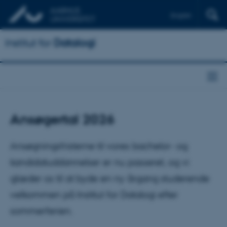
English
Institut for
Datalogi
Ansøgertal 2026
Ansøgningsfristerne til vores bachelor- og
kandidatuddannelser er nu passeret, og vi
glæder os til at byde en ny årgang studerende
velkommen på Institut for Datalogi efter
sommerferien.