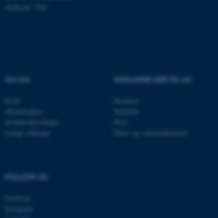
Stedkode: 7281
Nødvendige cookies hjælper
med at gøre hjemmesiden
brugbar ved at aktivere nogle
grundlæggende funktioner
OM OS
UDDANNELSER PÅ AU
som navigation mm.
Hjemmesiden kan ikke
Profil
Bachelor
fungerer uden disse cookies.
Medarbejdere
Kandidat
Kontaktoplysninger
Ph.d.
Ledige stillinger
Efter- og videreuddannelse
Navn
Udbyder / Domæne
be_typo_user
TYPO3 Association
.au.dk
FOLLOW US
Facebook
Instagram
fe_typo_user
Typo3 Association
.au.dk