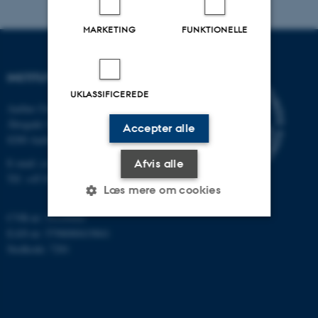
MARKETING
FUNKTIONELLE
INSTITUT FOR DATALOGI
UKLASSIFICEREDE
Aarhus Universitet
Åbogade 34
Accepter alle
8200 Aarhus N
E-mail: cs@au.dk
Afvis alle
Tlf: +45 8715 0000
Læs mere om cookies
CVR-nr: 31119103
EAN-nr: 5798000419841
Nødvendige
Statistiske
Marketing
Stedkode: 7281
Funktionelle
Uklassificerede