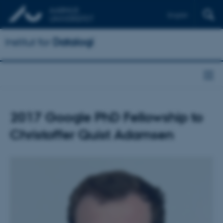
English
Institut for
Datalogi
2017 Google PhD Fellowship to
Christoffer Quist Adamsen