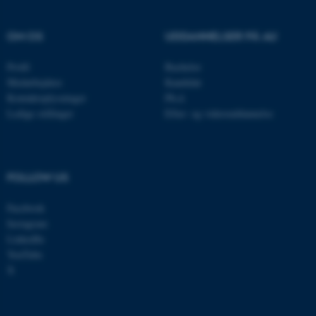
Nødvendige cookies hjælper
med at gøre hjemmesiden
OM OS
UDDANNELSER PÅ AU
brugbar ved at aktivere nogle
grundlæggende funktioner
Profil
Bachelor
som navigation mm.
Medarbejdere
Kandidat
Hjemmesiden kan ikke
Kontaktoplysninger
Ph.d.
fungerer uden disse cookies.
Ledige stillinger
Efter- og videreuddannelse
Navn
Udbyder / Domæne
FOLLOW US
be_typo_user
TYPO3 Association
.au.dk
Facebook
Instagram
LinkedIn
YouTube
fe_typo_user
Typo3 Association
X
.au.dk