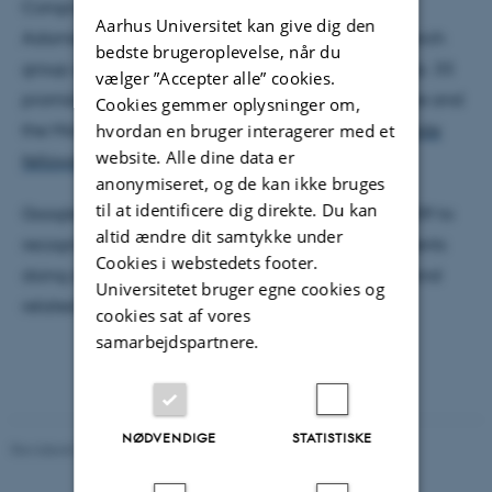
Congratulations to PhD student Christoffer Quist
Aarhus Universitet kan give dig den
Adamsen from the Programming Languages research
bedste brugeroplevelse, når du
group on receiving the 2017 Google PhD fellowship. 33
vælger ”Accepter alle” cookies.
promising PhD students from North America, Europe and
Cookies gemmer oplysninger om,
hvordan en bruger interagerer med et
the Middle East have been
nominated for the Google
website. Alle dine data er
fellowship
.
anonymiseret, og de kan ikke bruges
til at identificere dig direkte. Du kan
Google created the PhD Fellowship program in 2009 to
altid ændre dit samtykke under
recognize and support outstanding graduate students
Cookies i webstedets footer.
doing exceptional research in Computer Science and
Universitetet bruger egne cookies og
related disciplines.
cookies sat af vores
samarbejdspartnere.
NØDVENDIGE
STATISTISKE
Revideret 03.12.2025
-
Marianne Dammand Iversen