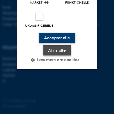
MARKETING
FUNKTIONELLE
Profil
Bachelor
Medarbejdere
Kandidat
Kontaktoplysninger
Ph.d.
Ledige stillinger
Efter- og videreuddannelse
UKLASSIFICEREDE
Accepter alle
FOLLOW US
Afvis alle
Facebook
Læs mere om cookies
Instagram
LinkedIn
YouTube
Nødvendige
Statistiske
Marketing
X
Funktionelle
Uklassificerede
©
—
Cookies på au.dk
Privatlivspolitik
Nødvendige cookies hjælper