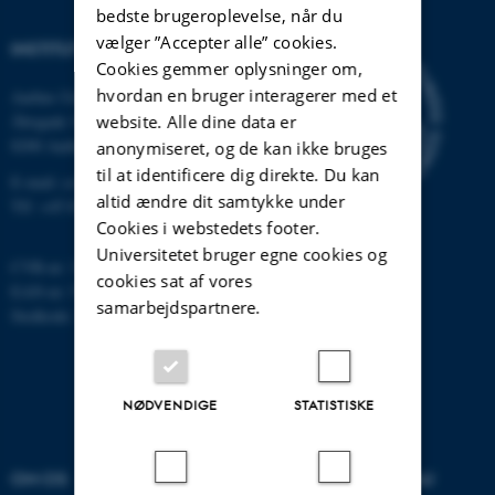
bedste brugeroplevelse, når du
vælger ”Accepter alle” cookies.
INSTITUT FOR DATALOGI
Cookies gemmer oplysninger om,
hvordan en bruger interagerer med et
Aarhus Universitet
Åbogade 34
website. Alle dine data er
8200 Aarhus N
anonymiseret, og de kan ikke bruges
til at identificere dig direkte. Du kan
E-mail: cs@au.dk
altid ændre dit samtykke under
Tlf: +45 8715 0000
Cookies i webstedets footer.
Universitetet bruger egne cookies og
CVR-nr: 31119103
cookies sat af vores
EAN-nr: 5798000419841
samarbejdspartnere.
Stedkode: 7281
NØDVENDIGE
STATISTISKE
OM OS
UDDANNELSER PÅ AU