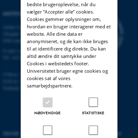
bedste brugeroplevelse, når du
vælger ”Accepter alle” cookies.
INSTITUT FOR DATALOGI
Cookies gemmer oplysninger om,
hvordan en bruger interagerer med et
Aarhus Universitet
Åbogade 34
website. Alle dine data er
8200 Aarhus N
anonymiseret, og de kan ikke bruges
til at identificere dig direkte. Du kan
E-mail: cs@au.dk
altid ændre dit samtykke under
Tlf: +45 8715 0000
Cookies i webstedets footer.
Universitetet bruger egne cookies og
CVR-nr: 31119103
cookies sat af vores
EAN-nr: 5798000419841
samarbejdspartnere.
Stedkode: 7281
NØDVENDIGE
STATISTISKE
OM OS
UDDANNELSER PÅ AU