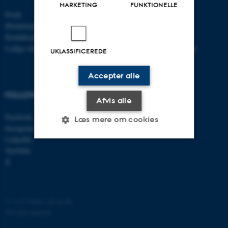
MARKETING
FUNKTIONELLE
Profil
Bachelor
Medarbejdere
Kandidat
Kontaktoplysninger
Ph.d.
Ledige stillinger
Efter- og videreuddannelse
UKLASSIFICEREDE
Accepter alle
FOLLOW US
Afvis alle
Facebook
Læs mere om cookies
Instagram
LinkedIn
YouTube
Nødvendige
Statistiske
Marketing
X
Funktionelle
Uklassificerede
©
—
Cookies på au.dk
Privatlivspolitik
Nødvendige cookies hjælper