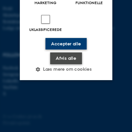
MARKETING
FUNKTIONELLE
Profil
Bachelor
Medarbejdere
Kandidat
Kontaktoplysninger
Ph.d.
Ledige stillinger
Efter- og videreuddannelse
UKLASSIFICEREDE
Accepter alle
FOLLOW US
Afvis alle
Facebook
Læs mere om cookies
Instagram
LinkedIn
YouTube
Nødvendige
Statistiske
Marketing
X
Funktionelle
Uklassificerede
©
—
Cookies på au.dk
Privatlivspolitik
Nødvendige cookies hjælper