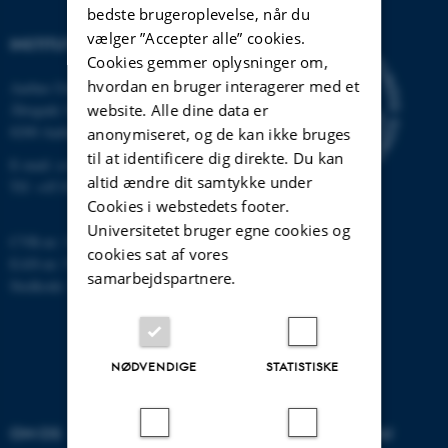
bedste brugeroplevelse, når du
vælger ”Accepter alle” cookies.
INSTITUT FOR DATALOGI
Cookies gemmer oplysninger om,
hvordan en bruger interagerer med et
Aarhus Universitet
Åbogade 34
website. Alle dine data er
8200 Aarhus N
anonymiseret, og de kan ikke bruges
til at identificere dig direkte. Du kan
E-mail: cs@au.dk
altid ændre dit samtykke under
Tlf: +45 8715 0000
Cookies i webstedets footer.
Universitetet bruger egne cookies og
CVR-nr: 31119103
cookies sat af vores
EAN-nr: 5798000419841
samarbejdspartnere.
Stedkode: 7281
NØDVENDIGE
STATISTISKE
OM OS
UDDANNELSER PÅ AU