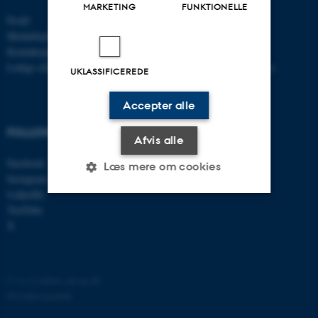
MARKETING
FUNKTIONELLE
Profil
Bachelor
Medarbejdere
Kandidat
Kontaktoplysninger
Ph.d.
Ledige stillinger
Efter- og videreuddannelse
UKLASSIFICEREDE
Accepter alle
FOLLOW US
Afvis alle
Facebook
Læs mere om cookies
Instagram
LinkedIn
YouTube
Nødvendige
Statistiske
Marketing
X
Funktionelle
Uklassificerede
©
—
Cookies på au.dk
Privatlivspolitik
Nødvendige cookies hjælper