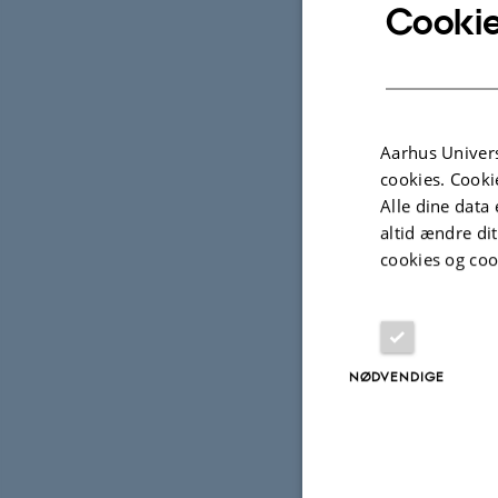
Cookie
Aarhus Univers
cookies. Cooki
Alle dine data 
altid ændre di
cookies og coo
Oply
TIDSPUNKT
NØDVENDIGE
mand
Tilføj til
STED