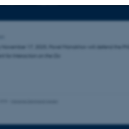
5 Nygaard
Free DKK
Statistiske
Marketing
Funktionelle
sen
es hjælper med at gøre hjemmesiden brugbar ved at aktiv
November 17, 2025, Pavel Manakhov will defend the Ph
nktioner som navigation mm. Hjemmesiden kan ikke funge
t for Interaction on the Go
Udbyder / Domæne
Udløb
Beskrivelse
30
Denne cookie sættes af
TYPO3 Association
minutter
TYPO3, og bruges til at 
.au.dk
session, når en backend-
TYPO3 eller Frontend.
.2025
-
Marianne Dammand Iversen
30
Dette cookienavn er fo
Typo3 Association
minutter
webindholdsstyringssyst
.au.dk
som en brugersessionside
muligt at gemme bruger
tilfælde er det muligvis
kan indstilles ved defau