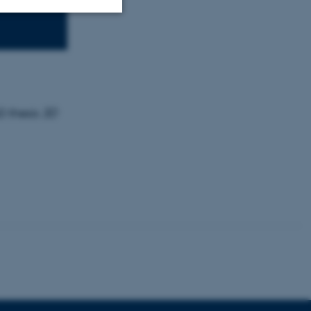
Uklassificerede
ere nogle
D thesis
3D
rer uden disse
 vores CMS-udbyder,
identificere en backend-
bruger er logget ind i
rbundet med Typo3-
emet. Det bruges generelt
ntifikator for at gøre det
præferencer, men i mange
 ikke nødvendigt, da det
lt af platformen, skønt