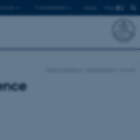
Find
 ph.d.ere
Til medarbejdere
English
Institut for Datalogi
Arrangementer
Vis event
ence