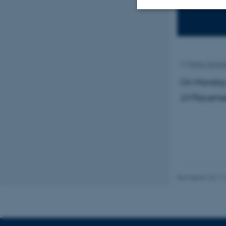
5335-29
Nødvendige
Af
Mette Søren
Nødvendige cooki
On Monday 
grundlæggende fu
cookies.
UI Placemen
Navn
be_typo_user
Revideret 26.11
fe_typo_user