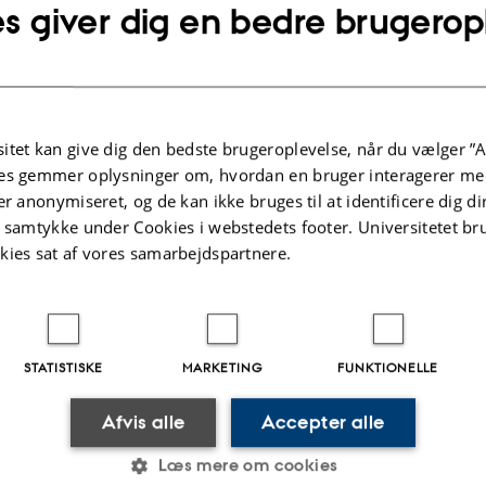
s giver dig en bedre brugerop
itet kan give dig den bedste brugeroplevelse, når du vælger ”A
es gemmer oplysninger om, hvordan en bruger interagerer med
er anonymiseret, og de kan ikke bruges til at identificere dig d
t samtykke under Cookies i webstedets footer. Universitetet br
kies sat af vores samarbejdspartnere.
sninger om arrangementet
STATISTISKE
MARKETING
FUNKTIONELLE
ag
17.
november 2025,
kl. 10:00
-
.
,
kl.
 kalender
Afvis alle
Accepter alle
Læs mere om cookies
PRIS
Hjemmeside