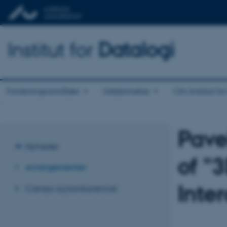
Institut for
Datalogi
Forskningsområder
Uddannelse
Om Institut fo
Pave
Nyheder
of "
Arrangementer
Inte
Camps og konkurrencer