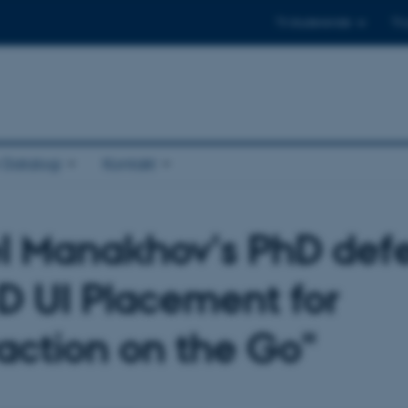
Til studerende
Til
r Datalogi
Kontakt
l Manakhov's PhD def
3D UI Placement for
raction on the Go"