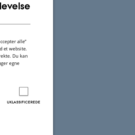
levelse
ENGLISH
DANISH
ccepter alle”
 et website.
irekte. Du kan
uger egne
UKLASSIFICEREDE