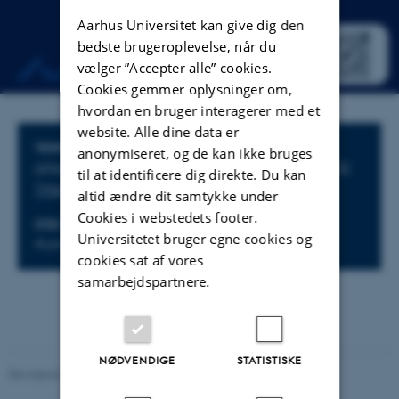
Aarhus Universitet kan give dig den
bedste brugeroplevelse, når du
vælger ”Accepter alle” cookies.
Cookies gemmer oplysninger om,
hvordan en bruger interagerer med et
website. Alle dine data er
Oplysninger om arrangementet
TIDSPUNKT
anonymiseret, og de kan ikke bruges
onsdag
5.
november 2025,
kl. 16:00
-
.
,
kl.
til at identificere dig direkte. Du kan
Tilføj til kalender
altid ændre dit samtykke under
Cookies i webstedets footer.
STED
Universitetet bruger egne cookies og
Aud. F (1534-125) and the Aula at Math (1530)
cookies sat af vores
samarbejdspartnere.
NØDVENDIGE
STATISTISKE
Revideret 26.11.2025
-
Marianne Dammand Iversen