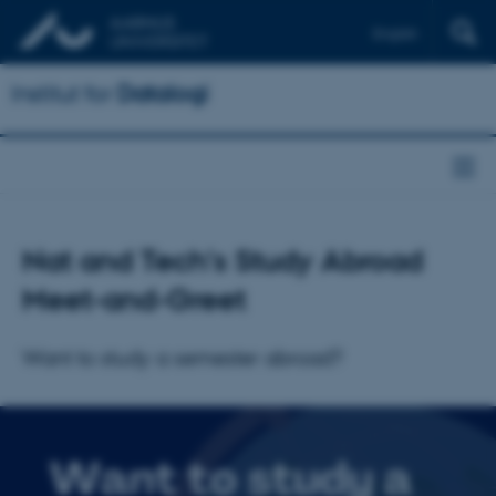
English
Institut for
Datalogi
Nat and Tech's Study Abroad
Meet-and-Greet
Want to study a semester abroad?