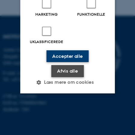
MARKETING
FUNKTIONELLE
INSTITUT FOR DATALOGI
UKLASSIFICEREDE
Aarhus Universitet
Åbogade 34
Accepter alle
8200 Aarhus N
Afvis alle
E-mail: cs@au.dk
Tlf: +45 8715 0000
Læs mere om cookies
CVR-nr: 31119103
EAN-nr: 5798000419841
Nødvendige
Statistiske
Marketing
Stedkode: 7281
Funktionelle
Uklassificerede