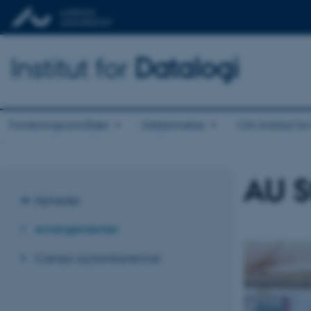
Institut for
Datalogi
Forskningsområder
Uddannelse
Om Institut fo
AU S
Nyheder
Arrangementer
Camps og konkurrencer