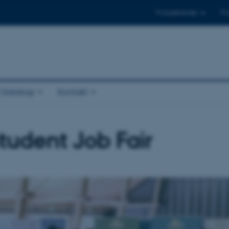
Til studerende
Til
r Datalogi
Kontakt
tudent Job Fair