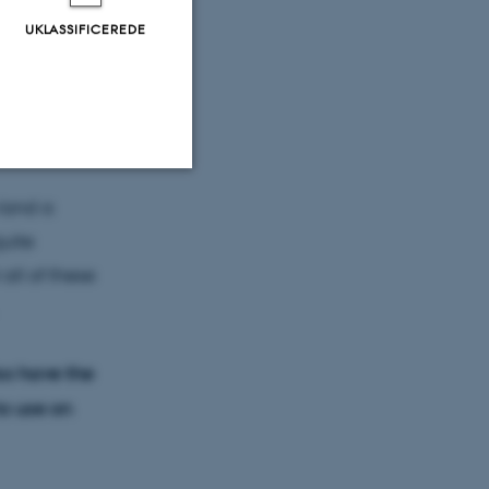
ernational
UKLASSIFICEREDE
who are all
 land a
Uklassificerede
uite
all of these
ere nogle
rer uden disse
lso have the
to use on
 vores CMS-udbyder,