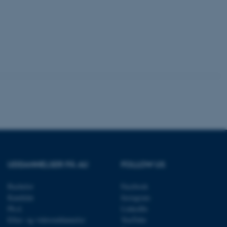
identificere en backend-
bruger er logget ind i
rbundet med Typo3-
emet. Det bruges generelt
ntifikator for at gøre det
præferencer, men i mange
 ikke nødvendigt, da det
lt af platformen, skønt
webstedsadministratorer. I
dstillet til at blive
en browsersession. Det
entifikator i stedet for
ose platform session
emmesider, som er skrevet
gi. Den bruges af serveren
onym brugersession.
session cookie, brugt af
Bruges normalt til at
UDDANNELSER PÅ AU
FOLLOW US
ugersession af serveren.
at understøtte
Bachelor
Facebook
vilket sikrer, at
Kandidat
Instagram
er bliver dirigeret til
er browsersession.
Ph.d.
LinkedIn
dFusion-applikationer.
Efter- og videreuddannelse
YouTube
 CFID hjælper denne