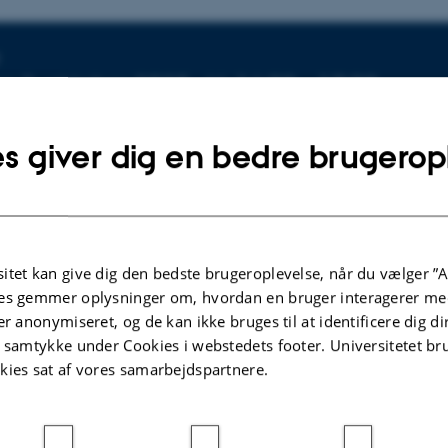
sninger om arrangementet
g 2. oktober 2025,
kl. 14:00 - 17:00
 kalender
s giver dig en bedre brugerop
Hjemmeside
 1423, Stakladen
itet kan give dig den bedste brugeroplevelse, når du vælger ”A
es gemmer oplysninger om, hvordan en bruger interagerer med
 Dideriksen
er anonymiseret, og de kan ikke bruges til at identificere dig d
ersity is putting the spotlight on student jobs for interna
t samtykke under Cookies i webstedets footer. Universitetet br
gree students! Are you ready to meet a variety of exciti
kies sat af vores samarbejdspartnere.
nd land your first student job?