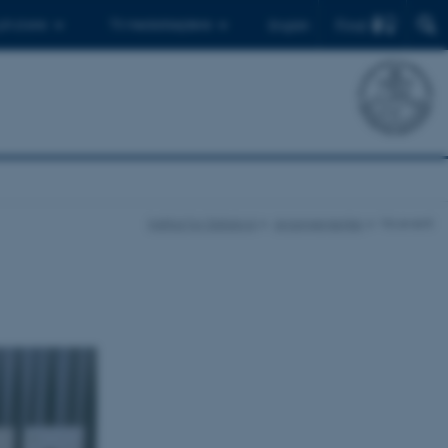
Find
 ph.d.ere
Til medarbejdere
English
Institut for Datalogi
Arrangementer
Vis event