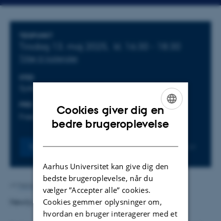
Oplysninger om arrangementet
TIDSPUNKT
Tirsdag 13. maj 2025,
kl. 16:30 - 18:30
Tilføj til kalender
STED
Systematic, Søren Frichs Vej 39, 8000 Aarhus C
PRIS
Hjemmeside
Cookies giver dig en
Free DKK
ENGLISH
bedre brugeroplevelse
DANISH
Tilmeld
Senest fredag
9.
maj 2025,
kl. 23:59
Aarhus Universitet kan give dig den
bedste brugeroplevelse, når du
Af
Mette Munch Dideriksen
vælger ”Accepter alle” cookies.
Cookies gemmer oplysninger om,
Newly graduate event with Defence.
hvordan en bruger interagerer med et