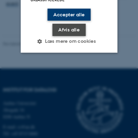
event
Accepter alle
Afvis alle
Læs mere om cookies
Revideret 26.11.2025
-
Marianne Dammand Iversen
Nødvendige
Statistiske
Marketing
Funktionelle
Uklassificerede
INSTITUT FOR DATALOGI
Nødvendige cookies hjælper
Aarhus Universitet
med at gøre hjemmesiden
Åbogade 34
8200 Aarhus N
brugbar ved at aktivere nogle
grundlæggende funktioner
E-mail: cs@au.dk
som navigation mm.
Tlf: +45 8715 0000