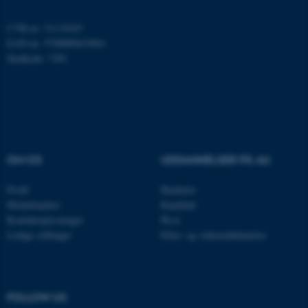
Hjemmesiden kan ikke
fungerer uden disse cookies.
CVR-nr: 31119103
EAN-nr: 5798000419841
Stedkode: 7281
Navn
Udbyder / Domæne
be_typo_user
TYPO3 Association
.au.dk
OM OS
UDDANNELSER PÅ AU
fe_typo_user
Typo3 Association
.au.dk
Profil
Bachelor
Medarbejdere
Kandidat
Kontaktoplysninger
Ph.d.
Ledige stillinger
Efter- og videreuddannelse
FOLLOW US