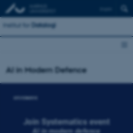
English
Institut for
Datalogi
AI in Modern Defence