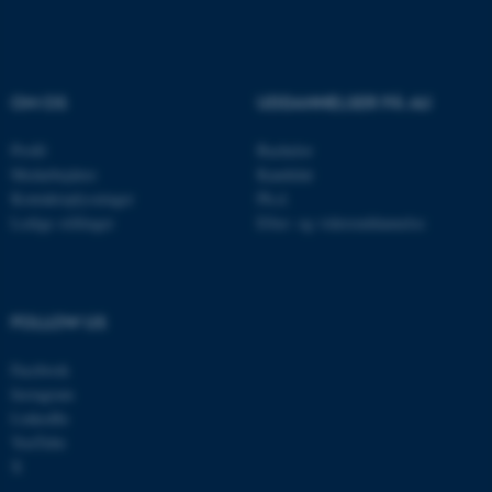
OM OS
UDDANNELSER PÅ AU
PHPSESSID
PHP.net
aarhusbss.app.geckobooking.dk
Profil
Bachelor
Medarbejdere
Kandidat
Kontaktoplysninger
Ph.d.
Ledige stillinger
Efter- og videreuddannelse
PHPSESSID
FOLLOW US
PHP.net
app.geckobooking.dk
Facebook
Instagram
LinkedIn
YouTube
X