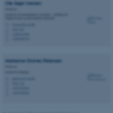
ASP.NET_SessionId
Microsoft Corporation
Ole Sejer
Iversen
.au.dk
Professor
Institut for Kommunikation og Kultur - Afdeling for
Digital Design og Informationsvidenskab
oiversen@cc.au.dk
M
5347, 035
JSESSIONID
Oracle Corporation
H
.au.dk
+4587161996
P
+4550546778
P
AWSALBTGCORS
Amazon Web Services, Inc.
airtable.com
Marianne Graves
Petersen
Professor
Institut for Datalogi
mgraves@cs.au.dk
M
CFTOKEN
5346, 124
Adobe Inc.
H
eddiprod.au.dk
+4523382284
P
+4523382284
P