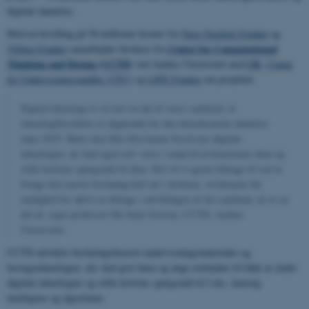
digitale dannelse.
Med en bevilling på 50 millioner kroner fra
Novo Nordisk Fonden
og
Center for Computational
Villum Fonden
samarbejder forskere fra
Thinking and Design (CCTD)
ved Aarhus Universitet med
DR
,
Center
for Undervisningsmidler (CFU)
og
LIFE Fonden
om projektet.
Digital teknologi er så stor en del af vores samfund, at
teknologiforståelse er afgørende for den demokratiske dannelse
anno 2025. Børn skal ikke blot kunne forstå nye digitale
teknologier, de skal også selv være i stand til at konstruere dem og
stille kritiske spørgsmål til dem. Det vil vi gerne bidrage til ved at
bringe den nyeste forskning helt ud i skolerne, så børnene får
mulighed for aktivt at deltage i udviklingen af det samfund, de er en
del af, siger professor Ole Sejer Iversen, CCTD, Aarhus
Universitet.
CCTD udvikler forskningsbaseret undervisningsmaterialer og
læringsteknologier, der skal give børn og unge redskaber til både at skabe
digitale teknologier og stille kritiske spørgsmål til f.eks. kunstig
intelligens og algoritmer.