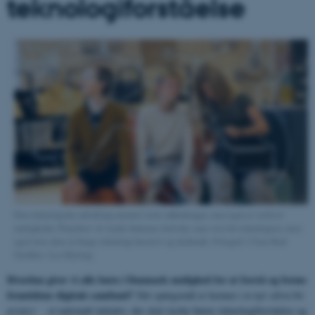
teknologiforståelse
Den teknologiske udvikling rummer store udfordringer, men også et væld af
muligheder. Projektet vil styrke børnenes kritiske sans over for teknologien, men
også lære dem at bruge teknologi kreativt og skabende. Fotograf: Claus Rud
Grafiker: Lea Hytting
Hvordan giver vi alle børn i Danmark mulighed for at forstå og forme
fremtidens digitale samfund?
Det spørgsmål er kernen i et nyt
ultra:bit
project -
et nationalt initiativ, der skal styrke børns teknologiforståelse og