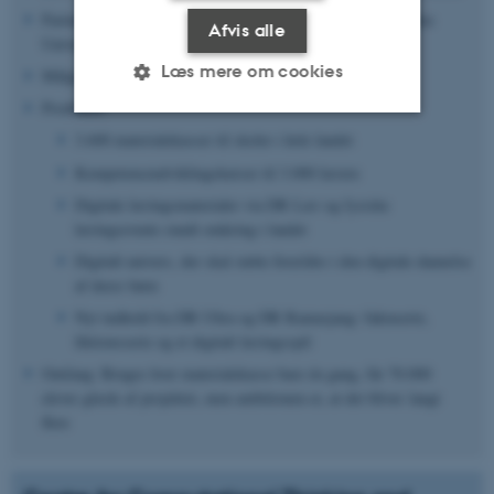
Partnere: DR, Center for Undervisningsmidler (CFU), Aarhus
Afvis alle
Universitet (CCTD) og LIFE Fonden
Læs mere om cookies
Målgruppe: børn i 1.-6. klasse, deres lærere og forældre
Produkter:
3.600 materialekasser til skoler i hele landet
Nødvendige
Statistiske
Marketing
Kompetenceudviklingskurser til 3.000 lærere
Funktionelle
Uklassificerede
Digitale læringsmaterialer via DR Lær og fysiske
læringsevents rundt omkring i landet
Digitalt univers, der skal støtte forældre i den digitale dannelse
af deres børn
Nødvendige cookies hjælper
med at gøre hjemmesiden
Nyt indhold fra DR Ultra og DR Ramasjang: faktaserie,
brugbar ved at aktivere nogle
fiktionsserie og et digitalt læringsspil
grundlæggende funktioner
Omfang:
Bruges hver materialekasse bare én gang, får 70.000
som navigation mm.
elever glæde af projektet, men ambitionen er, at det bliver langt
Hjemmesiden kan ikke
flere
fungerer uden disse cookies.