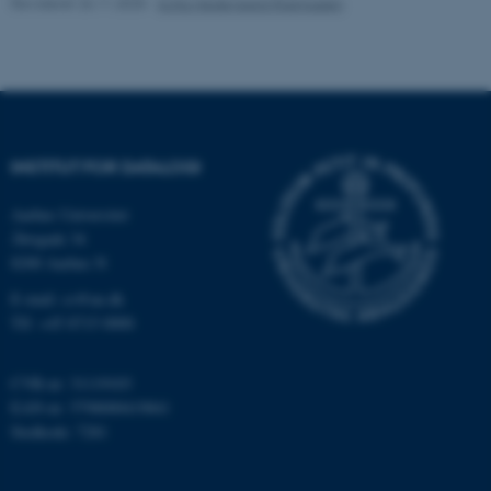
Revideret 26.11.2025
-
Sofia Hedegaard Rasmussen
OptanonConsent
OneTrust LLC
.pure.au.dk
INSTITUT FOR DATALOGI
Aarhus Universitet
Åbogade 34
8200 Aarhus N
E-mail: cs@au.dk
Tlf: +45 8715 0000
CVR-nr: 31119103
EAN-nr: 5798000419841
Stedkode: 7281
ARRAffinity
Microsoft Corporation
.ofn.au.dk