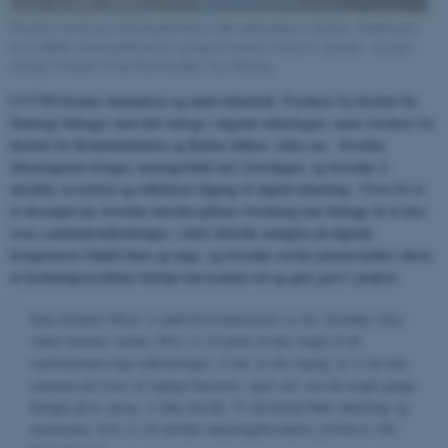
Projektet involverer teknologiforståelse ikke nødvendigvis skærme. Ambitionen
er at udfolde teknologiforståelse og digital dannelse kreativt, legende – og også
analogt. Fotograf: Claus Rud Grafiker: Lea Hytting
I CCTD forenes humaniora og naturvidenskab. Forskere fra Institut for
Datalogi bidrager med dyb indsigt i digitale teknologier, mens forskere fra
Institut for Kommunikation og Kultur tilfører viden om, hvordan
teknologierne bringes meningsfuldt ind i hverdagen, og hvordan vi
udvikler en kritisk og reflekteret tilgang til digital teknologi.
Ultra:bit
er
et eksempel på, hvordan interdisciplinær forskning kan bidrage til at løse
store samfundsudfordringer, i dette tilfælde manglen på digitale
kompetencer blandt børn og unge, og hvordan stærke partnerskaber sikrer,
at forskningsresultater hurtigt kan komme ud og gøre gavn i praksis.
Som forskere bliver vi nødt til at interessere os for, hvordan vores
viden rammer verden. Hvis vi vil prøve at løse nogle af de
samfundsmæssige udfordringer, vi har, er det vigtigt, at vi tør tale
sammen på tværs af faglige barrierer, også selv om det nogle gange
foregår på et sprog, vi ikke forstår. Vi må forstå både teknologi og
mennesker, hvis vi vil udvikle teknologiforståelse,
forklarer Ole