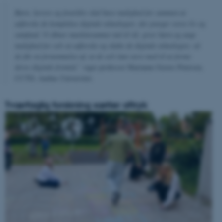
Børn, lærere og forældre skal have mulighed for sammen at
udforske de komplekse digitale teknologier, der præger vores liv og
samfund. Vi åbner maskinrummet ind til AI, giver børn og unge
mulighed for selv at udforske og skabe de digitale teknologier, så
de får en fornemmelse af, at de selv kan være med til at forme
deres digitale fremtid,”
siger professor Marianne Graves Petersen,
CCTD, Aarhus Universitet.
Tværfaglig forskning sætter aftryk