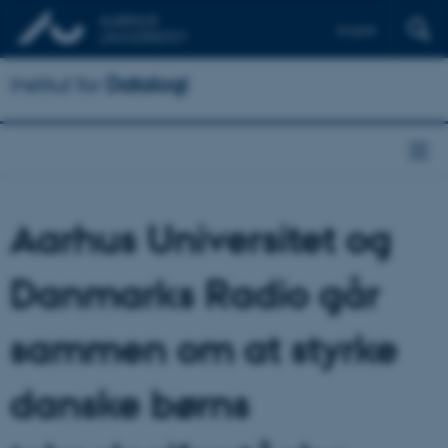
English
Institut for
Datalogi
Aarhus Universitet og
Danmarks Radio går
sammen om at styrke
danske børns