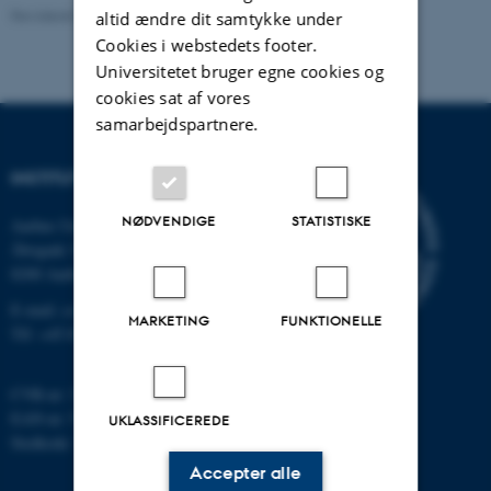
Revideret 26.11.2025
altid ændre dit samtykke under
Cookies i webstedets footer.
Universitetet bruger egne cookies og
cookies sat af vores
samarbejdspartnere.
INSTITUT FOR DATALOGI
NØDVENDIGE
STATISTISKE
Aarhus Universitet
Åbogade 34
8200 Aarhus N
E-mail: cs@au.dk
MARKETING
FUNKTIONELLE
Tlf: +45 8715 0000
CVR-nr: 31119103
EAN-nr: 5798000419841
UKLASSIFICEREDE
Stedkode: 7281
Accepter alle