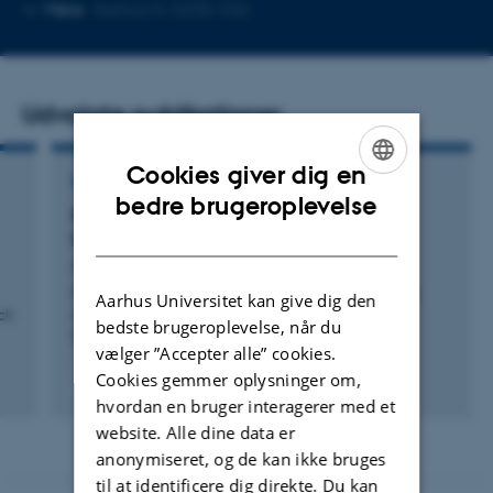
Kopier
Kopier
Mere
Aarhus N, 5335-346
telefonnummer
mailadresse
Udvalgte publikationer
Cookies giver dig en
KONFERENCEBIDRAG I PROCEEDINGS
ENGLISH
bedre brugeroplevelse
EcoMark: Evaluating Models of Vehicular
DANISH
Environmental Impact
Guo, C. +4.
Proceedings of the 20th ACM SIGSPATIAL International
Aarhus Universitet kan give dig den
ch
Conference on Advances in Geographic Information
bedste brugeroplevelse, når du
Systems
vælger ”Accepter alle” cookies.
Cookies gemmer oplysninger om,
Peer-reviewed
Digital
hvordan en bruger interagerer med et
version
website. Alle dine data er
attached
anonymiseret, og de kan ikke bruges
til at identificere dig direkte. Du kan