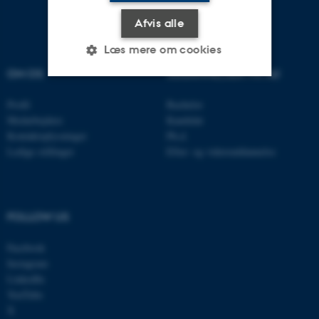
Afvis alle
Læs mere om cookies
OM OS
UDDANNELSER PÅ AU
Nødvendige
Statistiske
Marketing
Profil
Bachelor
Medarbejdere
Kandidat
Funktionelle
Uklassificerede
Kontaktoplysninger
Ph.d.
Ledige stillinger
Efter- og videreuddannelse
Nødvendige cookies hjælper
med at gøre hjemmesiden
FOLLOW US
brugbar ved at aktivere nogle
grundlæggende funktioner
Facebook
som navigation mm.
Instagram
Hjemmesiden kan ikke
LinkedIn
fungerer uden disse cookies.
YouTube
X