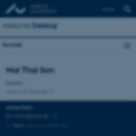
English
Institut for
Datalogi
Kontakt
Titel
Mai Thai Son
Primær tilknytning
Postdoc
Institut for Datalogi
KONTAKTINFO
MAILADRESSE
mtson@cs.au.dk
Kopier
Mere
Aarhus N, 5335-345
mailadresse