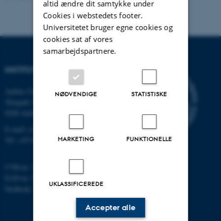
altid ændre dit samtykke under
Cookies i webstedets footer.
Universitetet bruger egne cookies og
cookies sat af vores
samarbejdspartnere.
INSTITUT FOR DATALOGI
Aarhus Universitet
NØDVENDIGE
STATISTISKE
Åbogade 34
8200 Aarhus N
E-mail: cs@au.dk
MARKETING
FUNKTIONELLE
Tlf: +45 8715 0000
CVR-nr: 31119103
EAN-nr: 5798000419841
UKLASSIFICEREDE
Stedkode: 7281
Accepter alle