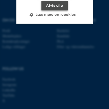
Afvis alle
Læs mere om cookies
OM OS
UDDANNELSER PÅ AU
Profil
Bachelor
Nødvendige
Statistiske
Marketing
Medarbejdere
Kandidat
Kontaktoplysninger
Ph.d.
Funktionelle
Uklassificerede
Ledige stillinger
Efter- og videreuddannelse
Nødvendige cookies hjælper
med at gøre hjemmesiden
FOLLOW US
brugbar ved at aktivere nogle
Facebook
grundlæggende funktioner
Instagram
som navigation mm.
LinkedIn
Hjemmesiden kan ikke
YouTube
fungerer uden disse cookies.
X