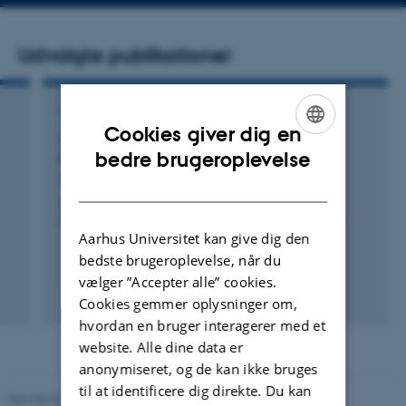
Udvalgte publikationer
KONFERENCEBIDRAG I PROCEEDINGS
Cookies giver dig en
Anytime OPTICS: An efficient approach for
ENGLISH
bedre brugeroplevelse
hierarchical density-based clustering
Thai Son, M. +2.
DANISH
Database Systems for Advanced Applications - 21st
International Conference, DASFAA 2016, Proceedings
Aarhus Universitet kan give dig den
bedste brugeroplevelse, når du
vælger ”Accepter alle” cookies.
Peer-reviewed
Cookies gemmer oplysninger om,
Digital
hvordan en bruger interagerer med et
version
website. Alle dine data er
attached
anonymiseret, og de kan ikke bruges
til at identificere dig direkte. Du kan
Revideret 26.11.2025