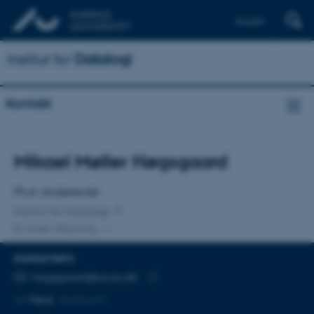
English
Institut for
Datalogi
Kontakt
Titel
Mikael Møller Høgsgaard
Primær tilknytning
Ph.d.-studerende
Institut for Datalogi
En anden tilknytning
KONTAKTINFO
MAILADRESSE
hogsgaard@cs.au.dk
Kopier
Mere
Aarhus N
mailadresse