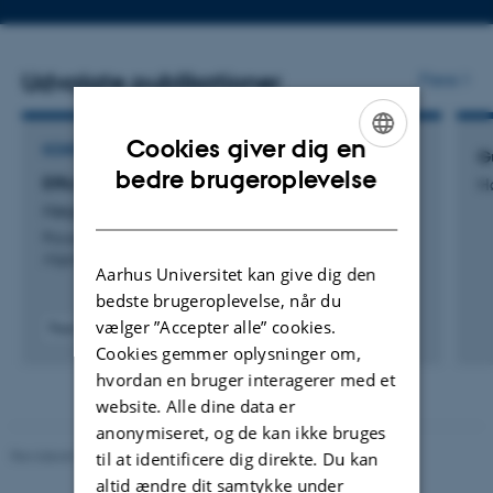
Udvalgte publikationer
Flere
Cookies giver dig en
KONFERENCEBIDRAG I PROCEEDINGS
G
ENGLISH
bedre brugeroplevelse
Efficient Optimal PAC Learning
H
DANISH
Høgsgaard, M.
Proceedings of The 36th International Conference on
Algorithmic Learning Theory
Aarhus Universitet kan give dig den
bedste brugeroplevelse, når du
vælger ”Accepter alle” cookies.
Peer-reviewed
Cookies gemmer oplysninger om,
hvordan en bruger interagerer med et
website. Alle dine data er
anonymiseret, og de kan ikke bruges
Revideret 26.11.2025
til at identificere dig direkte. Du kan
altid ændre dit samtykke under