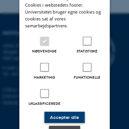
Cookies i webstedets footer.
Universitetet bruger egne cookies og
cookies sat af vores
samarbejdspartnere.
INSTITUT FOR DATALOGI
Aarhus Universitet
NØDVENDIGE
STATISTISKE
Åbogade 34
8200 Aarhus N
E-mail: cs@au.dk
Tlf: +45 8715 0000
MARKETING
FUNKTIONELLE
CVR-nr: 31119103
EAN-nr: 5798000419841
Stedkode: 7281
UKLASSIFICEREDE
Accepter alle