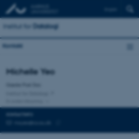
English
Institut for
Datalogi
Kontakt
Titel
Michelle Yeo
Primær tilknytning
Gæste Post Doc
Institut for Datalogi
En anden tilknytning
KONTAKTINFO
MAILADRESSE
mxyeo@cs.au.dk
Kopier
mailadresse