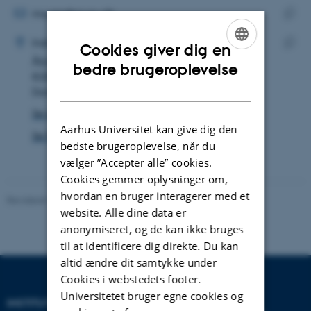
MAILADRESSE
mxyeo@cs.au.dk
ADRESSE
Kopie
Michelle Yeo
Institut for Datalogi
Cookies giver dig en
maila
Åbogade 34
Kopie
ENGLISH
bedre brugeroplevelse
8200 Aarhus N
adres
DANISH
Danmark
Se på kort
Aarhus Universitet kan give dig den
Se Pure-profil
bedste brugeroplevelse, når du
vælger ”Accepter alle” cookies.
Cookies gemmer oplysninger om,
hvordan en bruger interagerer med et
Revideret 26.11.2025
website. Alle dine data er
anonymiseret, og de kan ikke bruges
til at identificere dig direkte. Du kan
altid ændre dit samtykke under
Cookies i webstedets footer.
Universitetet bruger egne cookies og
INSTITUT FOR DATALOGI