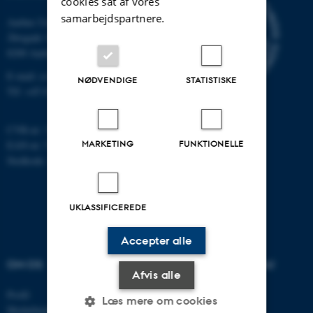
cookies sat af vores
samarbejdspartnere.
Aarhus Universitet
Åbogade 34
8200 Aarhus N
E-mail: cs@au.dk
NØDVENDIGE
STATISTISKE
Tlf: +45 8715 0000
CVR-nr: 31119103
MARKETING
FUNKTIONELLE
EAN-nr: 5798000419841
Stedkode: 7281
UKLASSIFICEREDE
Accepter alle
OM OS
UDDANNELSER PÅ AU
Afvis alle
Profil
Bachelor
Læs mere om cookies
Medarbejdere
Kandidat