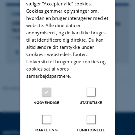
vælger ”Accepter alle” cookies.
Cookies gemmer oplysninger om,
FORSKNINGSPROJEKT
hvordan en bruger interagerer med et
CEED: Computational Empowerment for Emerging
website. Alle dine data er
Technologies in Education
anonymiseret, og de kan ikke bruges
1. Feb 2020
-
31. Dec 2024
til at identificere dig direkte. Du kan
altid ændre dit samtykke under
+5
Cookies i webstedets footer.
Universitetet bruger egne cookies og
cookies sat af vores
samarbejdspartnere.
Revideret 26.11.2025
NØDVENDIGE
STATISTISKE
MARKETING
FUNKTIONELLE
INSTITUT FOR DATALOGI