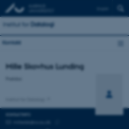
English
Institut for
Datalogi
Kontakt
Titel
Mille Skovhus Lunding
Primær tilknytning
Postdoc
Institut for Datalogi
KONTAKTINFO
MAILADRESSE
milledsk@cs.au.dk