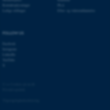
brugbar ved at aktivere nogle
Kontaktoplysninger
Ph.d.
grundlæggende funktioner
Ledige stillinger
Efter- og videreuddannelse
som navigation mm.
Hjemmesiden kan ikke
fungerer uden disse cookies.
FOLLOW US
Facebook
Navn
Udbyder / Domæne
Instagram
be_typo_user
TYPO3 Association
LinkedIn
.au.dk
YouTube
X
fe_typo_user
Typo3 Association
.au.dk
©
—
Cookies på au.dk
Privatlivspolitik
Tilgængelighedserklæring