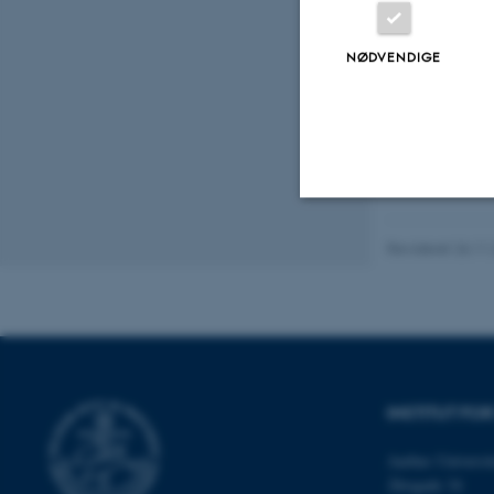
Peer-reviewed
NØDVENDIGE
Digital
version
attached
Nødvendige
Revideret 26.11
Nødvendige cooki
grundlæggende fu
cookies.
INSTITUT FO
Aarhus Universit
Navn
Åbogade 34