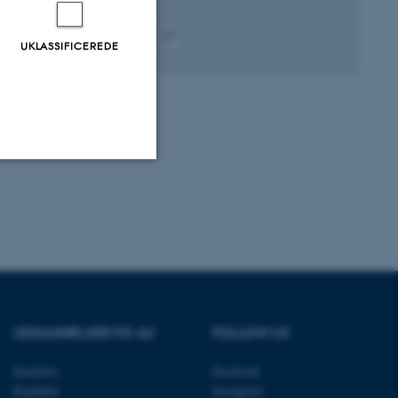
Peer-reviewed
UKLASSIFICEREDE
Digital
version
attached
Uklassificerede
ere nogle
rer uden disse
UDDANNELSER PÅ AU
FOLLOW US
Bachelor
Facebook
Kandidat
Instagram