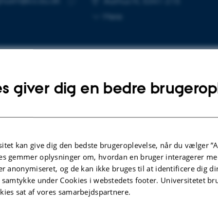
nusm@cs.au.dk
Aarhus N, 5341-215
Kopier
Mere
mailadresse
s giver dig en bedre brugerop
lgte publikationer
Flere
KONFERENCEBIDRAG I PROCEEDINGS
ection:
Restrictable Variants: A Simple and
itet kan give dig den bedste brugeroplevelse, når du vælger ”A
cts,
Practical Alternative to Extensible
es gemmer oplysninger om, hvordan en bruger interagerer med
Variants
er anonymiseret, og de kan ikke bruges til at identificere dig d
Madsen, M. +2.
t samtykke under Cookies i webstedets footer. Universitetet br
kies sat af vores samarbejdspartnere.
riented
37th European Conference on Object-Oriented
Programming, ECOOP 2023