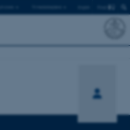
Find
 ph.d.ere
Til medarbejdere
English