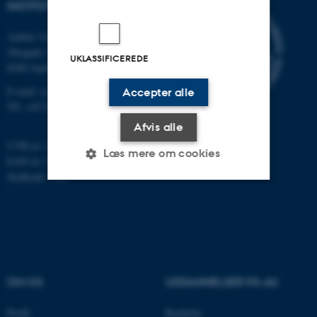
INSTITUT FOR DATALOGI
Aarhus Universitet
Åbogade 34
UKLASSIFICEREDE
8200 Aarhus N
E-mail: cs@au.dk
Accepter alle
Tlf: +45 8715 0000
Afvis alle
CVR-nr: 31119103
Læs mere om cookies
EAN-nr: 5798000419841
Stedkode: 7281
Nødvendige
Statistiske
Marketing
Funktionelle
Uklassificerede
OM OS
UDDANNELSER PÅ AU
Nødvendige cookies hjælper
med at gøre hjemmesiden
Profil
Bachelor