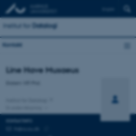
English
Institut for
Datalogi
Kontakt
Titel
Line Have Musaeus
Primær tilknytning
Ekstern VIP, Phd.
Institut for Datalogi
En anden tilknytning
KONTAKTINFO
MAILADRESSE
lh@cs.au.dk