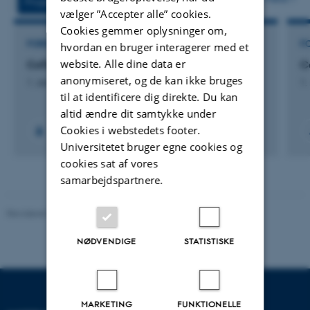
Projekter
Aktiviteter
vælger ”Accepter alle” cookies.
Cookies gemmer oplysninger om,
FORSKNINGSPROJEKT
F
hvordan en bruger interagerer med et
website. Alle dine data er
CoTinker 4.0
C
anonymiseret, og de kan ikke bruges
1. Jan 2026
-
31. Jan 2027
1.
til at identificere dig direkte. Du kan
altid ændre dit samtykke under
Cookies i webstedets footer.
Universitetet bruger egne cookies og
cookies sat af vores
samarbejdspartnere.
Revideret 26.11.2025
NØDVENDIGE
STATISTISKE
MARKETING
FUNKTIONELLE