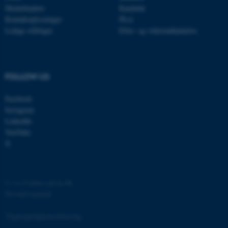
brugbar ved at aktivere nogle
Medarbejdere
Kandidat
Kontaktoplysninger
Ph.d.
grundlæggende funktioner
Ledige stillinger
Efter- og videreuddannelse
som navigation mm.
Hjemmesiden kan ikke
fungerer uden disse cookies.
FOLLOW US
Facebook
Navn
Udbyder / Domæne
Instagram
be_typo_user
TYPO3 Association
LinkedIn
.au.dk
YouTube
X
fe_typo_user
Typo3 Association
.au.dk
©
—
Cookies på au.dk
Privatlivspolitik
Tilgængelighedserklæring