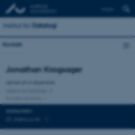
English
Institut for
Datalogi
Kontakt
Titel
Jonathan Krogsager
Primær tilknytning
Lønnet ph.d-stipendiat
Institut for Datalogi
En anden tilknytning
KONTAKTINFO
MAILADRESSE
jlk@cs.au.dk
Kopier
mailadresse