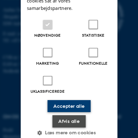
cookies sat af vores
samarbejdspartnere.
Aarhus Universitet
Åbogade 34
8200 Aarhus N
E-mail: cs@au.dk
NØDVENDIGE
STATISTISKE
Tlf: +45 8715 0000
CVR-nr: 31119103
MARKETING
FUNKTIONELLE
EAN-nr: 5798000419841
Stedkode: 7281
UKLASSIFICEREDE
Accepter alle
OM OS
UDDANNELSER PÅ AU
Afvis alle
Profil
Bachelor
Læs mere om cookies
Medarbejdere
Kandidat