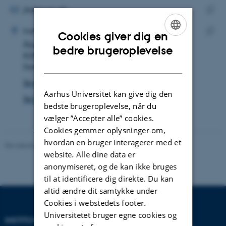
MAILADRESSE
jlk@cs.au.dk
ADRESSE
Kopie
Jonathan Krogsager
Institut for Datalogi
Cookies giver dig en
maila
Åbogade 34
Kopie
ENGLISH
bedre brugeroplevelse
8200 Aarhus N
adres
DANISH
Danmark
Se på kort
Aarhus Universitet kan give dig den
Se Pure-profil
bedste brugeroplevelse, når du
vælger ”Accepter alle” cookies.
Cookies gemmer oplysninger om,
hvordan en bruger interagerer med et
Revideret 26.11.2025
website. Alle dine data er
anonymiseret, og de kan ikke bruges
til at identificere dig direkte. Du kan
altid ændre dit samtykke under
Cookies i webstedets footer.
Universitetet bruger egne cookies og
INSTITUT FOR DATALOGI