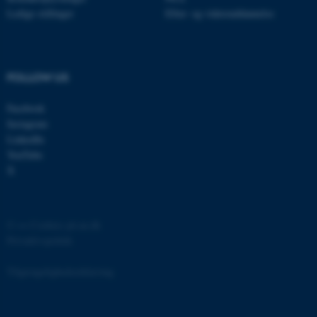
grundlæggende funktioner
Ledige stillinger
Efter- og videreuddannelse
som navigation mm.
Hjemmesiden kan ikke
fungerer uden disse cookies.
FOLLOW US
Facebook
Instagram
Navn
Udbyder / Domæne
LinkedIn
be_typo_user
TYPO3 Association
YouTube
.au.dk
X
fe_typo_user
Typo3 Association
©
—
Cookies på au.dk
.au.dk
Privatlivspolitik
Tilgængelighedserklæring