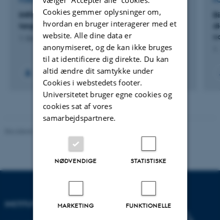
FORSKNINGSPROJEKT
F
Cookies gemmer oplysninger om,
IMPAD: ODIN Immune-related biomarkers and
B
hvordan en bruger interagerer med et
targets in Parkinson's disease
d
website. Alle dine data er
c
1. Oct 2021
-
31. Oct 2023
anonymiseret, og de kan ikke bruges
1.
til at identificere dig direkte. Du kan
altid ændre dit samtykke under
Cookies i webstedets footer.
Universitetet bruger egne cookies og
cookies sat af vores
samarbejdspartnere.
Revideret 26.11.2025
NØDVENDIGE
STATISTISKE
INSTITUT FOR DATALOGI
MARKETING
FUNKTIONELLE