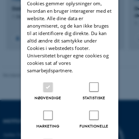
Cookies gemmer oplysninger om,
Danish localization of IHE XDS Metadata
D
hvordan en bruger interagerer med et
s
1. Dec 2014
-
28. Feb 2015
website. Alle dine data er
1.
anonymiseret, og de kan ikke bruges
til at identificere dig direkte. Du kan
altid ændre dit samtykke under
Cookies i webstedets footer.
Universitetet bruger egne cookies og
cookies sat af vores
samarbejdspartnere.
Revideret 26.11.2025
NØDVENDIGE
STATISTISKE
INSTITUT FOR DATALOGI
MARKETING
FUNKTIONELLE
Aarhus Universitet