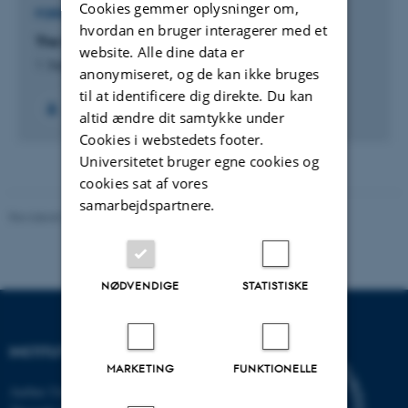
Cookies gemmer oplysninger om,
FORSKNINGSPROJEKT
hvordan en bruger interagerer med et
The Contemporary Condition
website. Alle dine data er
1. Sep 2015
-
20. Oct 2020
anonymiseret, og de kan ikke bruges
til at identificere dig direkte. Du kan
altid ændre dit samtykke under
Cookies i webstedets footer.
Universitetet bruger egne cookies og
cookies sat af vores
samarbejdspartnere.
Revideret 26.11.2025
NØDVENDIGE
STATISTISKE
INSTITUT FOR DATALOGI
MARKETING
FUNKTIONELLE
Aarhus Universitet