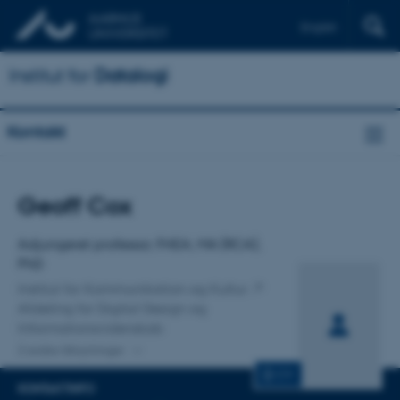
English
Institut for
Datalogi
Kontakt
Titel
Geoff Cox
Primær tilknytning
Adjungeret professor, FHEA, MA (RCA),
PhD
Institut for Kommunikation og Kultur
Afdeling for Digital Design og
Informationsvidenskab
2 andre tilknytninger
CV
KONTAKTINFO