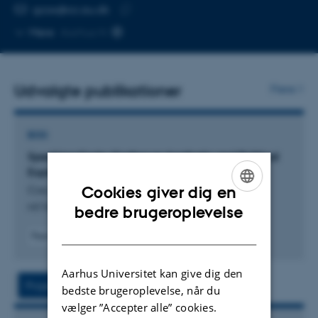
MAILADRESSE
gcox@cc.au.dk
Kopier
Mere
Aarhus N
mailadresse
Udvalgte publikationer
Flere
BOG
Speaking Code: Coding as Aesthetic and Political
Expression
Cookies giver dig en
Cox, G.
ENGLISH
MIT Press
bedre brugeroplevelse
DANISH
Peer-reviewed
Digital
version
Aarhus Universitet kan give dig den
attached
Projekter
Aktiviteter
bedste brugeroplevelse, når du
vælger ”Accepter alle” cookies.