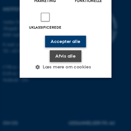
MARKETING
FUNKTIONELLE
INSTITUT FOR DATALOGI
Aarhus Universitet
UKLASSIFICEREDE
Åbogade 34
8200 Aarhus N
Accepter alle
E-mail: cs@au.dk
Tlf: +45 8715 0000
Afvis alle
Læs mere om cookies
CVR-nr: 31119103
EAN-nr: 5798000419841
Stedkode: 7281
Nødvendige
Statistiske
Marketing
Funktionelle
Uklassificerede
OM OS
UDDANNELSER PÅ AU
Nødvendige cookies hjælper