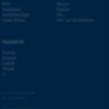
med at gøre hjemmesiden
Profil
Bachelor
brugbar ved at aktivere nogle
Medarbejdere
Kandidat
grundlæggende funktioner
Kontaktoplysninger
Ph.d.
som navigation mm.
Ledige stillinger
Efter- og videreuddannelse
Hjemmesiden kan ikke
fungerer uden disse cookies.
FOLLOW US
Navn
Udbyder / Domæne
Facebook
be_typo_user
Instagram
TYPO3 Association
.au.dk
LinkedIn
YouTube
X
fe_typo_user
Typo3 Association
.au.dk
©
—
Cookies på au.dk
Privatlivspolitik
Tilgængelighedserklæring