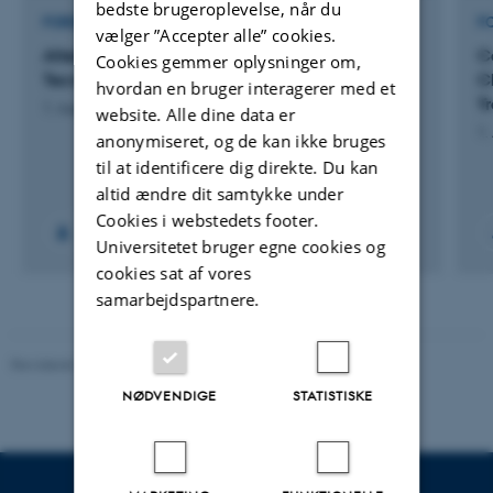
bedste brugeroplevelse, når du
FORSKNINGSPROJEKT
F
vælger ”Accepter alle” cookies.
Alternative Economies for Designers and
C
Cookies gemmer oplysninger om,
Tecnologists
C
hvordan en bruger interagerer med et
T
1. Aug 2026
-
31. Jul 2027
website. Alle dine data er
1.
anonymiseret, og de kan ikke bruges
til at identificere dig direkte. Du kan
altid ændre dit samtykke under
Cookies i webstedets footer.
Universitetet bruger egne cookies og
cookies sat af vores
samarbejdspartnere.
Revideret 26.11.2025
NØDVENDIGE
STATISTISKE