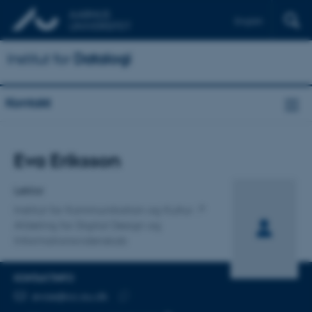
English
Institut for
Datalogi
Kontakt
Titel
Eva Eriksson
Primær tilknytning
Lektor
Institut for Kommunikation og Kultur
Afdeling for Digital Design og
Informationsvidenskab
KONTAKTINFO
MAILADRESSE
evae@cc.au.dk