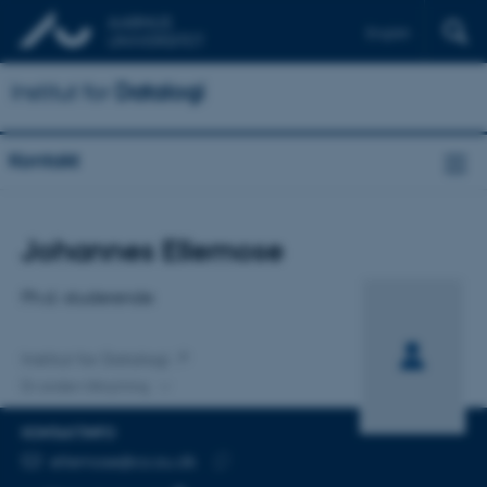
English
Institut for
Datalogi
Kontakt
Titel
Johannes Ellemose
Primær tilknytning
Ph.d.-studerende
Institut for Datalogi
En anden tilknytning
KONTAKTINFO
MAILADRESSE
ellemose@cs.au.dk