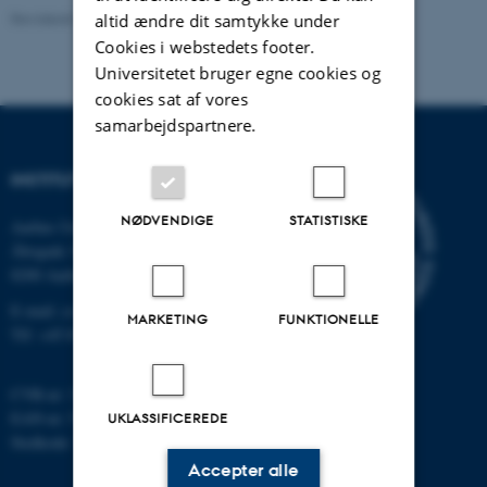
Revideret 26.11.2025
altid ændre dit samtykke under
Cookies i webstedets footer.
Universitetet bruger egne cookies og
cookies sat af vores
samarbejdspartnere.
INSTITUT FOR DATALOGI
NØDVENDIGE
STATISTISKE
Aarhus Universitet
Åbogade 34
8200 Aarhus N
E-mail: cs@au.dk
MARKETING
FUNKTIONELLE
Tlf: +45 8715 0000
CVR-nr: 31119103
EAN-nr: 5798000419841
UKLASSIFICEREDE
Stedkode: 7281
Accepter alle