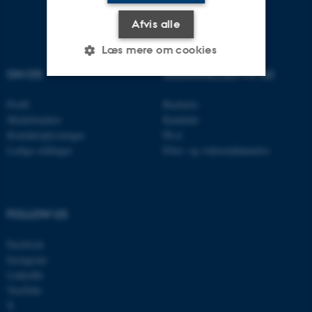
Afvis alle
Læs mere om cookies
OM OS
UDDANNELSER PÅ AU
Nødvendige
Statistiske
Marketing
Profil
Bachelor
Medarbejdere
Kandidat
Funktionelle
Uklassificerede
Kontaktoplysninger
Ph.d.
Ledige stillinger
Efter- og videreuddannelse
Nødvendige cookies hjælper
med at gøre hjemmesiden
FOLLOW US
brugbar ved at aktivere nogle
grundlæggende funktioner
Facebook
som navigation mm.
Instagram
Hjemmesiden kan ikke
LinkedIn
fungerer uden disse cookies.
YouTube
X