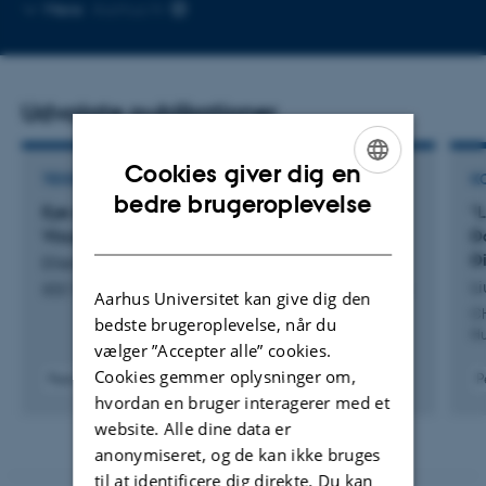
Kopier
Mere
Aarhus N
mailadresse
Udvalgte publikationer
Cookies giver dig en
TIDSSKRIFTARTIKEL
K
ENGLISH
bedre brugeroplevelse
Eye of the Beholder: Towards Measuring
"L
DANISH
Visualization Complexity
D
D
Ellemose, J. & Elmqvist, N.
Li
IEEE Transactions on Visualization and Computer Graphics
Aarhus Universitet kan give dig den
CH
bedste brugeroplevelse, når du
Hu
vælger ”Accepter alle” cookies.
Cookies gemmer oplysninger om,
Peer-reviewed
P
hvordan en bruger interagerer med et
Digital
version
website. Alle dine data er
attached
anonymiseret, og de kan ikke bruges
til at identificere dig direkte. Du kan