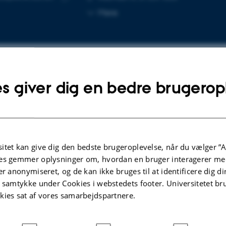
Kopier
Mere
mailadresse
s giver dig en bedre brugerop
lgte publikationer
RENCEBIDRAG I PROCEEDINGS
KONFERENCEBIDR
 Temperature Regulation:
Runtime Veri
itet kan give dig den bedste brugeroplevelse, når du vælger ”A
ally Verified and Real-World
Systems Utili
es gemmer oplysninger om, hvordan en bruger interagerer med
dated
Service
er anonymiseret, og de kan ikke bruges til at identificere dig d
, C. +4.
Kristensen, M.
t samtykke under Cookies i webstedets footer. Universitetet br
kies sat af vores samarbejdspartnere.
ated Formal Methods - 20th International
2024 IEEE Interna
ence, iFM 2025, Proceedings
Computing and Se
Companion (ACS