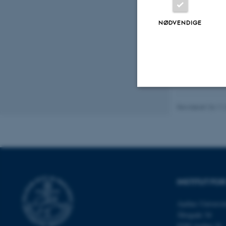
Peer
NØDVENDIGE
Nødvendige
Revideret 26.11
Nødvendige cooki
grundlæggende fu
cookies.
INSTITUT FO
Aarhus Universit
Åbogade 34
Navn
8200 Aarhus N