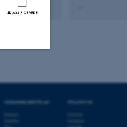
UKLASSIFICEREDE
Digital
version
attached
Uklassificerede
ere nogle
rer uden disse
UDDANNELSER PÅ AU
FOLLOW US
Bachelor
Facebook
Kandidat
Instagram
Ph.d.
LinkedIn