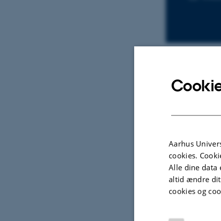
Cookie
Udva
KONFE
Safe
Aarhus Univers
Form
cookies. Cooki
Vali
Alle dine data 
Isasa
altid ændre di
cookies og coo
Integr
Confer