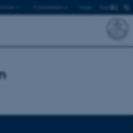
Find
 ph.d.ere
Til medarbejdere
English
in