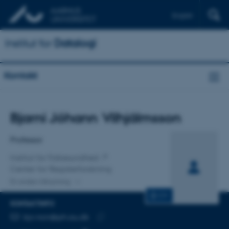
English
Institut for
Datalogi
Kontakt
Titel
Bjarni Jóhann Vilhjálmsson
Primær tilknytning
Professor
Institut for Folkesundhed
Center for Registerforskning
En anden tilknytning
CV
KONTAKTINFO
MAILADRESSE
bjv.ncrr@ph.au.dk