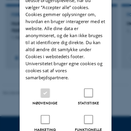
bedste brugeroplevelse, når du
vælger ”Accepter alle” cookies.
Cookies gemmer oplysninger om,
FORSKNINGSPROJEKT
F
hvordan en bruger interagerer med et
Multi-omics Prioritization Scoring with
M
website. Alle dine data er
Applications for Cardiometabolic Conditions
1.
anonymiseret, og de kan ikke bruges
1. Mar 2026
-
31. Mar 2027
til at identificere dig direkte. Du kan
altid ændre dit samtykke under
Cookies i webstedets footer.
Universitetet bruger egne cookies og
cookies sat af vores
samarbejdspartnere.
Revideret 26.11.2025
NØDVENDIGE
STATISTISKE
MARKETING
FUNKTIONELLE