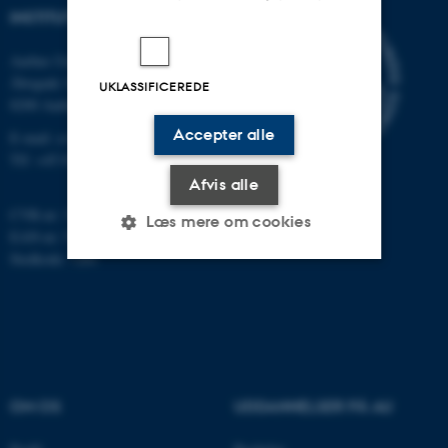
INSTITUT FOR DATALOGI
Aarhus Universitet
Åbogade 34
UKLASSIFICEREDE
8200 Aarhus N
Accepter alle
E-mail: cs@au.dk
Tlf: +45 8715 0000
Afvis alle
CVR-nr: 31119103
Læs mere om cookies
EAN-nr: 5798000419841
Stedkode: 7281
Nødvendige
Statistiske
Marketing
Funktionelle
Uklassificerede
OM OS
UDDANNELSER PÅ AU
Nødvendige cookies hjælper
med at gøre hjemmesiden