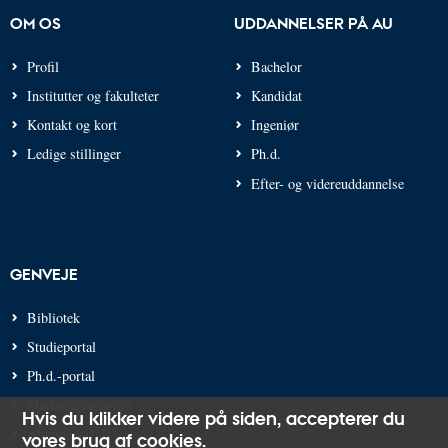
OM OS
UDDANNELSER PÅ AU
Profil
Bachelor
Institutter og fakulteter
Kandidat
Kontakt og kort
Ingeniør
Ledige stillinger
Ph.d.
Efter- og videreuddannelse
GENVEJE
Bibliotek
Studieportal
Ph.d.-portal
Medarbejderportal
Hvis du klikker videre på siden,
accepterer du
Alumneportal
vores brug af cookies
.