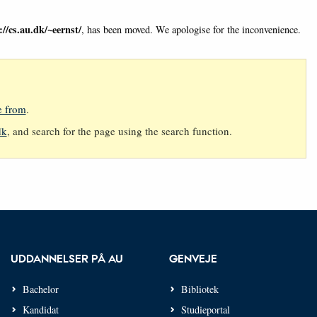
://cs.au.dk/~eernst/
, has been moved. We apologise for the inconvenience.
e from
.
dk
, and search for the page using the search function.
UDDANNELSER PÅ AU
GENVEJE
Bachelor
Bibliotek
Kandidat
Studieportal