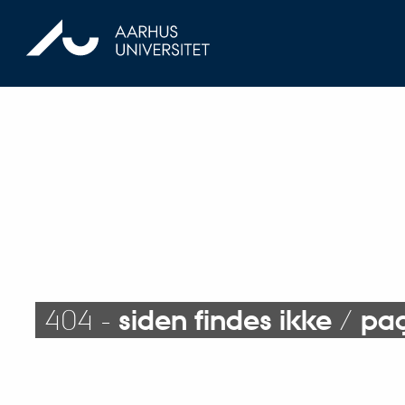
404 -
siden findes ikke
/
pag