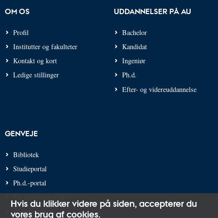
OM OS
UDDANNELSER PÅ AU
Profil
Bachelor
Institutter og fakulteter
Kandidat
Kontakt og kort
Ingeniør
Ledige stillinger
Ph.d.
Efter- og videreuddannelse
GENVEJE
Bibliotek
Studieportal
Ph.d.-portal
Medarbejderportal
Hvis du klikker videre på siden,
accepterer du
Alumneportal
vores brug af cookies
.