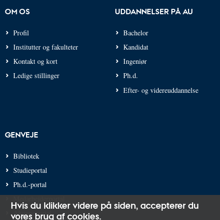
OM OS
UDDANNELSER PÅ AU
Profil
Bachelor
Institutter og fakulteter
Kandidat
Kontakt og kort
Ingeniør
Ledige stillinger
Ph.d.
Efter- og videreuddannelse
GENVEJE
Bibliotek
Studieportal
Ph.d.-portal
Medarbejderportal
Hvis du klikker videre på siden,
accepterer du
Alumneportal
vores brug af cookies
.