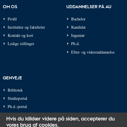
OM OS
UDDANNELSER PÅ AU
Profil
Bachelor
Institutter og fakulteter
Kandidat
Kontakt og kort
Ingeniør
Ledige stillinger
Ph.d.
Efter- og videreuddannelse
GENVEJE
Bibliotek
Studieportal
Ph.d.-portal
Medarbejderportal
Hvis du klikker videre på siden,
accepterer du
Alumneportal
vores brug af cookies
.