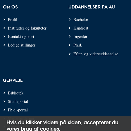
OM OS
UDDANNELSER PÅ AU
Profil
Bachelor
Institutter og fakulteter
Kandidat
Kontakt og kort
Ingeniør
Ledige stillinger
Ph.d.
Efter- og videreuddannelse
GENVEJE
Bibliotek
Studieportal
Ph.d.-portal
Medarbejderportal
Hvis du klikker videre på siden,
accepterer du
Alumneportal
vores brug af cookies
.