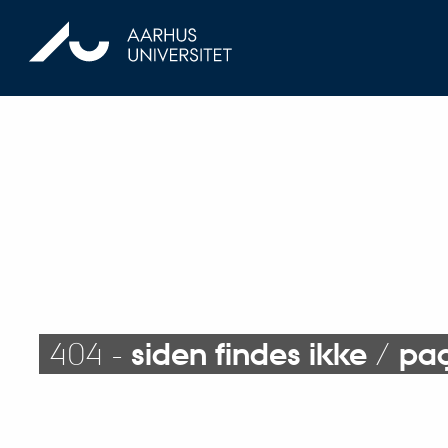
404 -
siden findes ikke
/
pag