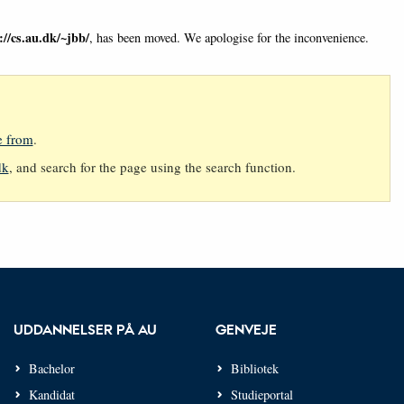
://cs.au.dk/~jbb/
, has been moved. We apologise for the inconvenience.
e from
.
dk
, and search for the page using the search function.
UDDANNELSER PÅ AU
GENVEJE
Bachelor
Bibliotek
Kandidat
Studieportal